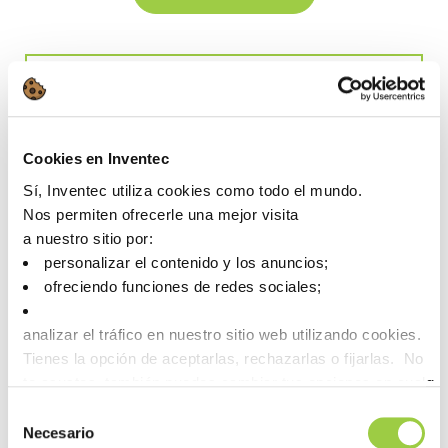
Pasta de soldadura
Soluciones de soldadura para
Cookies en Inventec
retrabajo y reparación
Sí, Inventec utiliza cookies como todo el mundo.
Nos permiten ofrecerle una mejor visita
Preguntas frecuentes (FAQ)
a nuestro sitio por:
personalizar el contenido y los anuncios;
ofreciendo funciones de redes sociales;
¿Qué son las soluciones de
reparación con pasta de soldadura?
analizar el tráfico en nuestro sitio web utilizando cookies.
Tienes la opción de aceptarlas, rechazarlas o fijarlas. No
te asustes, también puedes cambiar tus opciones en cualqu
¿En qué se diferencian las
la pestaña Gestionar cookies.
Selección
soluciones de reparación con pasta de
Necesario
de