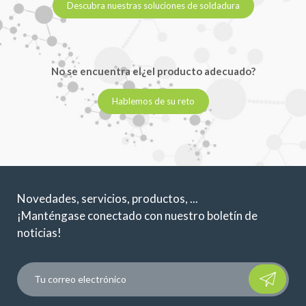
Descubra nuestras soluciones de soldadura
No se encuentra el¿el producto adecuado?
Hablemos de su reto
Novedades, servicios, productos, ...
¡Manténgase conectado con nuestro boletín de
noticias!
Please leave t