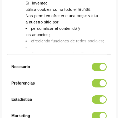
Sí, Inventec
utiliza cookies como todo el mundo.
Nos permiten ofrecerle una mejor visita
ECOREL FREE 305-21
a nuestro sitio por:
Pasta de soldar sin plomo
personalizar el contenido y
SAC305
los anuncios;
Proceso de impresión SMT
ofreciendo funciones de redes sociales;
no limpio
Alta fiabilidad: cumple con
analizar el tráfico en nuestro sitio web utilizando 
la prueba Bono
Tienes la opción de aceptarlas, rechazarlas o fijar
Selección
No
Necesario
de
te asustes, también puedes cambiar tus opciones
consentimiento
la pestaña Gestionar cookies.
Preferencias
Estadística
Marketing