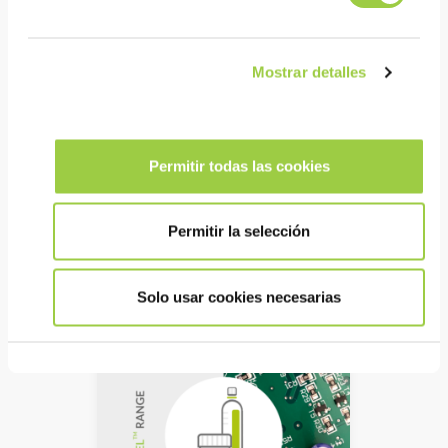
Mostrar detalles
ECOREL EASY 802S
Pasta de soldadura con
Permitir todas las cookies
plomo Sn62Pb36Ag2
Proceso de impresión SMT
no limpio
Permitir la selección
Impresión de paso fino
Solo usar cookies necesarias