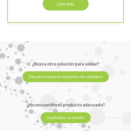
Leer más
¿Busca otra solución para soldar?
Descubra nuestras soluciones de soldadura
¿No encuentra el producto adecuado?
Analicemos su desafío