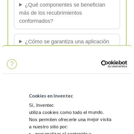
¿Qué componentes se benefician
más de los recubrimientos
conformados?
¿Cómo se garantiza una aplicación
uniforme de los recubrimientos
conformados?
¿Qué tipos de recubrimientos
conformados existen?
Cookies en Inventec
Sí, Inventec
¿Los recubrimientos conformados
utiliza cookies como todo el mundo.
afectan la conductividad o el
Nos permiten ofrecerle una mejor visita
rendimiento de los componentes?
a nuestro sitio por:
personalizar el contenido y