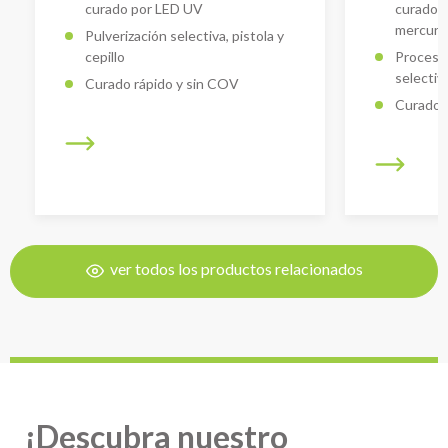
curado por LED UV
curado 
mercuri
Pulverización selectiva, pistola y
cepillo
Proceso 
selectiva
Curado rápido y sin COV
Curado 
ver todos los productos relacionados
¡Descubra nuestro