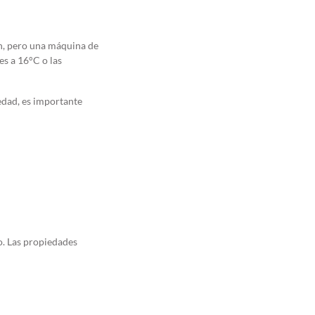
ón, pero una máquina de
es a 16°C o las
medad, es importante
o. Las propiedades