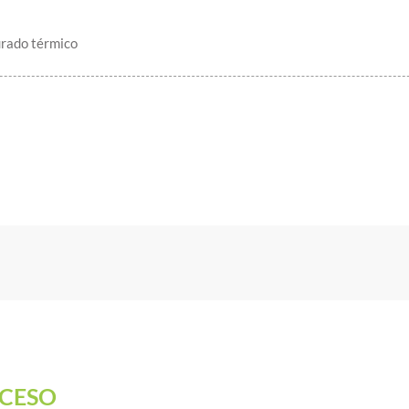
urado térmico
CESO