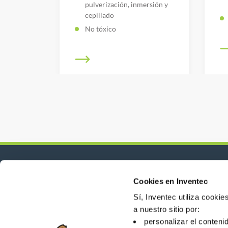
pulverización, inmersión y
cepillado
No tóxico
Cookies en Inventec
Novedades, servicios, productos, ...
¡Manténgase conectado con nuestro boletín d
Sí, Inventec utiliza cooki
a nuestro sitio por:
personalizar el conteni