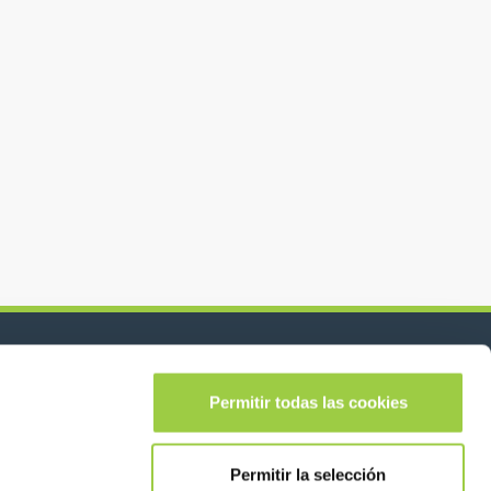
Síganos en:
lease leave this field empty.
Permitir todas las cookies
Permitir la selección