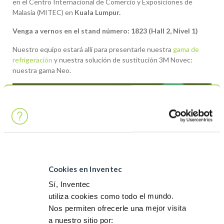
en el Centro Internacional de Comercio y Exposiciones de
Malasia (MITEC) en
Kuala Lumpur.
Venga a vernos en el stand número: 1823 (Hall 2, Nivel 1)
Nuestro equipo estará allí para presentarle nuestra
gama de
refrigeración
y nuestra solución de sustitución 3M Novec:
nuestra gama Neo.
Cookies en Inventec
Post navigation
Previous article
Next article
Sí, Inventec
Únase a nuestro
EPHJ 2024 – Del
utiliza cookies como todo el mundo.
equipo húngaro
11 al 14 de junio –
Nos permiten ofrecerle una mejor visita
en el BSDA del 22
Suiza
al 24 de mayo –
a nuestro sitio por: