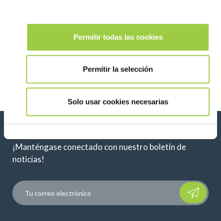
PROMOSOLV NEO B2
Eliminación de una amplia gama de contaminantes
Permitir todas las cookies
Proceso en fase vapor Alta capacidad de limpieza…
Permitir la selección
Solo usar cookies necesarias
Novedades, servicios, productos, ...
¡Manténgase conectado con nuestro boletín de
noticias!
Please leave t