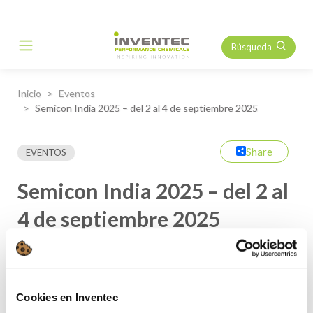
Búsqueda
Main Navigation
Inicio
Eventos
Semicon India 2025 – del 2 al 4 de septiembre 2025
Share
EVENTOS
Semicon India 2025 – del 2 al
4 de septiembre 2025
Únase a nuestro equipo de
Inventec India en Semicon India
,
que se celebrará
d
el 2 al 4 de septiembre en Yashobhoomi,
New Delhi, India.
Cookies en Inventec
Le presentarán nuestras soluciones ecológicas para la industria