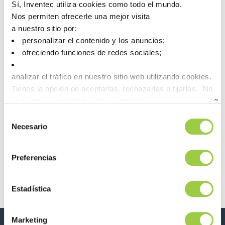
electrónica.
Sí, Inventec utiliza cookies como todo el mundo.
Nos permiten ofrecerle una mejor visita
a nuestro sitio por:
personalizar el contenido y los anuncios;
ofreciendo funciones de redes sociales;
analizar el tráfico en nuestro sitio web utilizando cookies.
Tienes la opción de aceptarlas, rechazarlas o fijarlas. No
te asustes, también puedes cambiar tus opciones en cualqu
la pestaña Gestionar cookies.
Selección
Necesario
Post navigation
de
Previous article
Next article
consentimiento
Inventec-
SMTA
Quiptech
Guadalajara 2025
Preferencias
Technical Day –
– Del 17 al 18 de
18 Julio – Mexico
septiembre de
2025
Estadística
Marketing