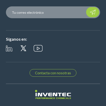
Please leave t
Síganos en:
Contacta con nosotras