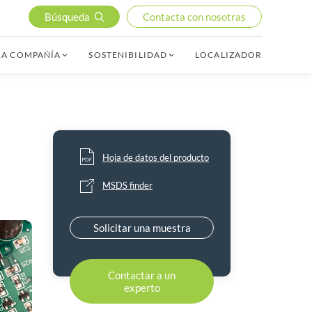
Búsqueda
Contacta con nosotras
RA COMPAÑÍA
SOSTENIBILIDAD
LOCALIZADOR
Hoja de datos del producto
MSDS finder
Solicitar una muestra
Contactar a un
experto