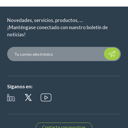
Novedades, servicios, productos, ...
¡Manténgase conectado con nuestro boletín de
noticias!
Please leave t
Síganos en:
Contacta con nosotras