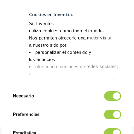
Color
Amarillo ámbar
Cookies en Inventec
Solubilidad en agua
Insoluble
Sí, Inventec
Solubilidad en alcohol
Muy soluble
utiliza cookies como todo el mundo.
Nos permiten ofrecerle una mejor visita
Punto de inflamación (°C)
21
a nuestro sitio por:
Extracto seco % peso/peso (3 h a
personalizar el contenido y
18
105°C)
los anuncios;
ofreciendo funciones de redes sociales;
Halógenos, % respecto al extracto
0,25
seco
analizar el tráfico en nuestro sitio web utilizando 
Índice ácido (mg KOH/g)
220
Tienes la opción de aceptarlas, rechazarlas o fijar
Selección
No
Necesario
de
Equivalente clorado
0,62
te asustes, también puedes cambiar tus opciones
consentimiento
la pestaña Gestionar cookies.
Clasificación según J-STD-004
ROL1
Preferencias
Estadística