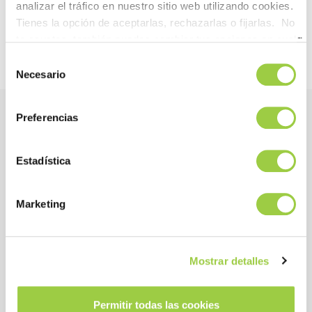
analizar el tráfico en nuestro sitio web utilizando cookies.
Tienes la opción de aceptarlas, rechazarlas o fijarlas. No
Solubilidad en agua
Completa
Interno
te asustes, también puedes cambiar tus opciones en cualqu
Extracto seco (%)
15
Interno
la pestaña Gestionar cookies.
Selección
Necesario
de
consentimiento
Preferencias
Beneficios
Estadística
RENDIMIENTO
Producto homologado
Marketing
No hay espuma
Emusifica los contaminantes para un mejor
Mostrar detalles
rendimiento de la limpieza
No deja residuos después de la limpieza
Permitir todas las cookies