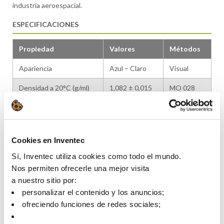
industria aeroespacial.
ESPECIFICACIONES
Propiedad
Valores
Métodos
Apariencia
Azul – Claro
Visual
Densidad a 20°C (g/ml)
1,082 ± 0,015
MO 028
pH del producto puro
13,0 ± 0,5
MO 011
pH al 1%
11,0 ± 0,5
MO 011
Cookies en Inventec
Sí, Inventec utiliza cookies como todo el mundo.
CARACTERÍSTICAS
Nos permiten ofrecerle una mejor visita
a nuestro sitio por:
Propiedad
Valores
Métodos
personalizar el contenido y los anuncios;
Tensión superficial (din/cm)
42,55
Interno
ofreciendo funciones de redes sociales;
Índice de refracción a 20°C
1,37
Interno