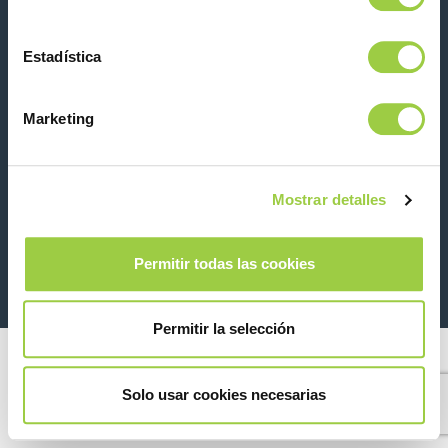
Estadística
Contacta con nosotras
Marketing
Mostrar detalles
26 Rue des Coulons - 94360 Bry-sur-Marne - France
+33 (0)1 43 98 75 00
Permitir todas las cookies
© Copyright 2026
Información legal y aviso de privacidad
Permitir la selección
Solo usar cookies necesarias