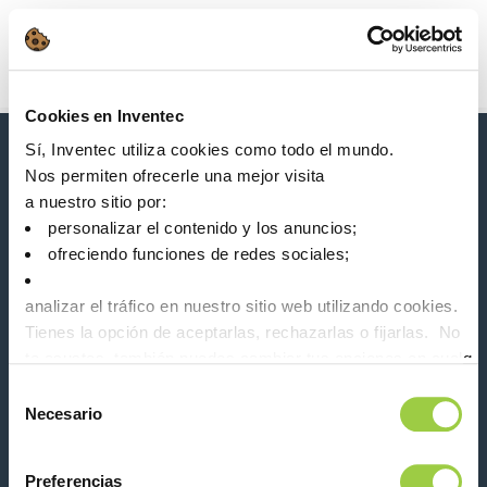
Búsqueda
Main Navigation
Cookies en Inventec
Inicio
Product Processes
Soldadura manual
Sí, Inventec utiliza cookies como todo el mundo.
Novedades, servicios, productos, ...
Nos permiten ofrecerle una mejor visita
¡Manténgase conectado con nuestro boletín de
a nuestro sitio por:
noticias!
personalizar el contenido y los anuncios;
ofreciendo funciones de redes sociales;
Please leave t
analizar el tráfico en nuestro sitio web utilizando cookies.
Tienes la opción de aceptarlas, rechazarlas o fijarlas. No
te asustes, también puedes cambiar tus opciones en cualqu
la pestaña Gestionar cookies.
Selección
Necesario
Síganos en:
de
consentimiento
Preferencias