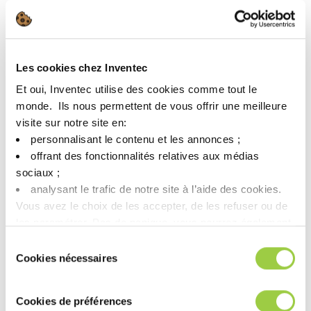
Les cookies chez Inventec
Et oui, Inventec utilise des cookies comme tout le
monde. ​ Ils nous permettent de vous offrir une meilleure
visite sur notre site en:​
personnalisant le contenu et les annonces ;​
offrant des fonctionnalités relatives aux médias
sociaux ; ​
analysant le trafic de notre site à l’aide des cookies.​
PROMOSOLV NEO A1
Vous avez le choix de les accepter, de les refuser ou de
去除轻质油和微粒/漂洗和干燥
les paramétrer.​ Pas de panique, vous pourrez également
气相、双溶剂、冲洗和干燥工艺
modifier à tout moment vos choix dans l'onglet Gérer les
Sélection
cookies.​ ​ ​
Cookies nécessaires
无GWP & 不含PFAS
du
consentement
这是一个
产品
Cookies de préférences