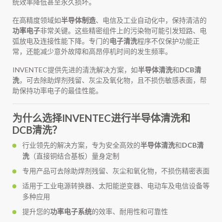
统效率降低甚至永久损坏。
在高精度领域如
半导体制造
、电信及工业自动化中，保持清洁的
功率电子
非常关键。这些精密组件上的污染物可能引发短路、电
弧放电及连接性能下降。专门的
电子清洗
程序不仅保护功能正
常，还能减少意外故障和高昂停机时间的发生频率。
INVENTEC提供先进的清洗解决方案，如
半导体清洗
和
DCB清
洗
，可去除助焊剂残留、灰尘及氧化物，且不损伤敏感表面，帮
助保持功率电子的最佳性能。
为什么选择INVENTEC进行半导体清洗和
DCB清洗？
行业领先的解决方案，专为安全高效的
半导体清洗
和
DCB清
洗
（直接铜结合基板）量身定制
专用产品可去除助焊剂残留、灰尘和氧化物，不损伤精密表面
适用于工业电源转换器、太阳能逆变器、电动车及电信设备等
多种应用
提升您的
功率电子系统
的效率、耐用性和可靠性