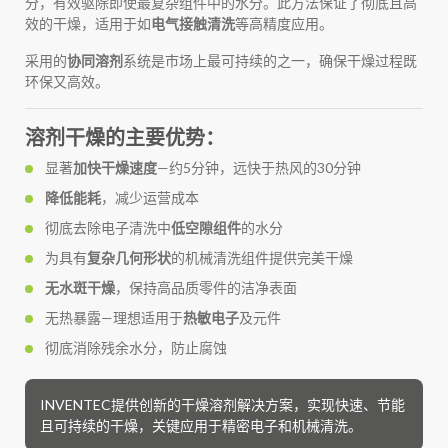
分，有效驱除即使最复杂组件中的水分。此方法保证了彻底且高
效的干燥，适用于如
电气接触清洗
等高精度应用。
采用的
协同溶剂
系统是市场上最可持续的之一，确保干燥过程既
环保又高效。
溶剂干燥的主要优势：
显著
加快干燥速度
—约5分钟，远快于热风的30分钟
降低能耗
，减少运营成本
彻底去除电子清洗中
低空隙组件
的水分
为具有
复杂几何形状
的机械清洗组件提供完美干燥
无水斑干燥
，保持高品质零件的洁净表面
无热暴露—理想适用于
热敏电子
及元件
彻底消除残余水分，防止腐蚀
INVENTEC提供创新的干燥溶剂解决方案，实现快速、节能
且可持续的干燥，关键应用于精密电子和机械清洗。