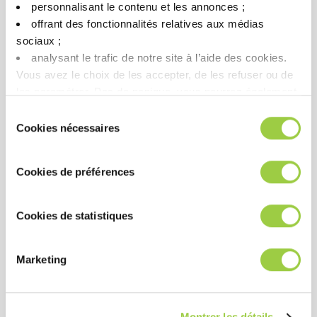
personnalisant le contenu et les annonces ;​
offrant des fonctionnalités relatives aux médias
sociaux ; ​
3M NOVEC 7100
analysant le trafic de notre site à l’aide des cookies.​
Vous avez le choix de les accepter, de les refuser ou de
轻油和颗粒清洁/漂洗和一尘
les paramétrer.​ Pas de panique, vous pourrez également
不染的快速干燥
modifier à tout moment vos choix dans l'onglet Gérer les
Sélection
单溶剂、共溶剂、冲洗和干
cookies.​ ​ ​
Cookies nécessaires
du
燥工艺
consentement
极低的 HSE 影响和极低的表
Cookies de préférences
面张力
选择:
PROMOSOLV NEO A1
Cookies de statistiques
查看所有 3M
Novec 替代产品
Marketing
Montrer les détails