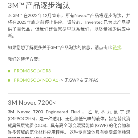
3M™ 产品逐步淘汰
⚠️ 3M™ 在2022年12月宣布，所有Novec™产品将逐步淘汰，并
将在2025年底之前停止供应。请放心，Inventec 已为此产品提
供了替代品，但我们建议您尽早联系我们，以尽量减少供应中
断。
如果您想了解更多关于3M™产品淘汰的信息，请点击此
链接
.
我们的替代方案：
PROMOSOLV DR3
PROMOSOLV NEO A1
-> 无GWP & 无PFAS
3M Novec 7200<
3M Novec 7200
Engineered Fluid，乙氧基九氟丁烷
(C4F9OC2H5)，是一种透明、无色和低气味的液体，旨在替代消
耗臭氧层物质 (ODS)、具有高全球变暖潜能值 (GWP) 的化合物和
许多领域的氯化材料应用程序。 这种专有流体具有零臭氧消耗潜