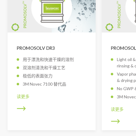
PROMOSOLV DR3
PROMOSOL
用于漂洗和快速干燥的溶剂
Light oil 
rinsing & 
双溶剂清洗和干燥工艺
Vapor pha
极低的表面张力
& drying 
3M Novec 7100 替代品
No GWP &
读更多
3M Novec
读更多