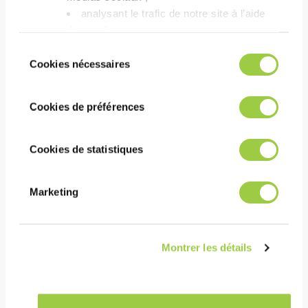
好处
analysant le trafic de notre site à l’aide
des cookies.​
表现
Vous avez le choix de les accepter, de les
Sélection
refuser ou de les paramétrer.​ Pas de
Cookies nécessaires
使用中的热稳定性和化学稳定性（共沸配方）
du
panique, vous pourrez également modifier à
consentement
极低的表面张力允许深度冲洗具有复杂几何形状的零
tout moment vos choix dans l'onglet Gérer
件
Cookies de préférences
les cookies.​ ​ ​
漂洗和干燥时间短
Cookies de statistiques
成本
Marketing
在设备中连续回收以实现较长的清洗寿命
可回收再利用
相对较高的沸点降低了溶剂拖曳的风险，因此限制了
Montrer les détails
消耗