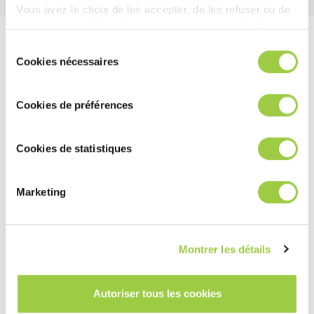
Vous avez le choix de les accepter, de les refuser ou de
les paramétrer.​ Pas de panique, vous pourrez également
modifier à tout moment vos choix dans l'onglet Gérer les
Sélection
cookies.​ ​ ​
发现我们超薄涂层，防潮防
Cookies nécessaires
du
consentement
腐蚀！
Cookies de préférences
Cookies de statistiques
Marketing
Montrer les détails
Autoriser tous les cookies