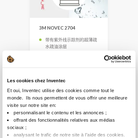
3M NOVEC 2704
带有紫外线示踪剂的超薄疏
水疏油涂层
浸涂工艺
简单快速的过程
替代:
PROMOSOLV COAT UT10-UV
Les cookies chez Inventec
Et oui, Inventec utilise des cookies comme tout le
查看所有 3M
monde. ​ Ils nous permettent de vous offrir une meilleure
Novec 替代产品
visite sur notre site en:​
personnalisant le contenu et les annonces ;​
offrant des fonctionnalités relatives aux médias
sociaux ; ​
analysant le trafic de notre site à l’aide des cookies.​