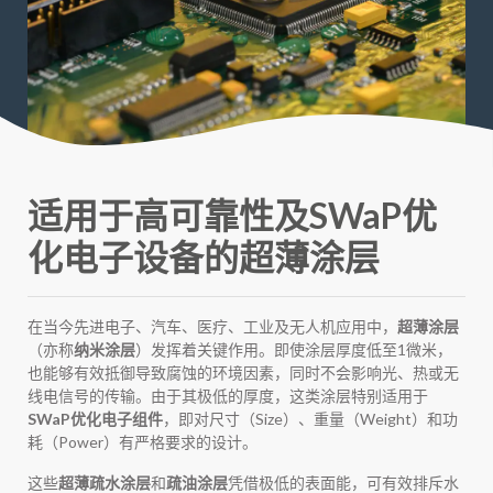
适用于高可靠性及SWaP优
化电子设备的超薄涂层
在当今先进电子、汽车、医疗、工业及无人机应用中，
超薄涂层
（亦称
纳米涂层
）发挥着关键作用。即使涂层厚度低至1微米，
也能够有效抵御导致腐蚀的环境因素，同时不会影响光、热或无
线电信号的传输。由于其极低的厚度，这类涂层特别适用于
SWaP优化电子组件
，即对尺寸（Size）、重量（Weight）和功
耗（Power）有严格要求的设计。
这些
超薄疏水涂层
和
疏油涂层
凭借极低的表面能，可有效排斥水