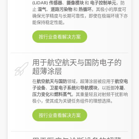
(LiDAR) 传感器
、
摄像模块
和
电子控制单元
，防
止
湿气
、
道路污染物
和
热循环
。其极小的厚度可
确保光学精度与长期可靠性，即使在极端环境下亦
能保持稳定性能。
按行业查看解决方案
用于航空航天与国防电子的
超薄涂层
在
航空航天与国防
领域，超薄涂层被应用于
航空电
子设备
、
卫星电子系统
和
导航模块
，以抵御
冷凝
、
压力变化
和
燃料蒸气
。其重量轻且对射频干扰影响
极小，使其成为关键任务组件的理想选择。
按行业查看解决方案