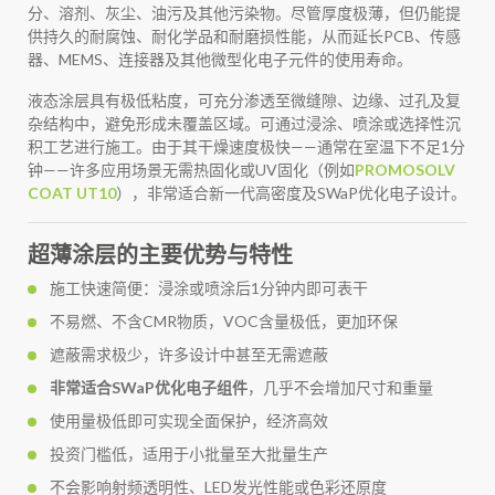
分、溶剂、灰尘、油污及其他污染物。尽管厚度极薄，但仍能提
供持久的耐腐蚀、耐化学品和耐磨损性能，从而延长PCB、传感
器、MEMS、连接器及其他微型化电子元件的使用寿命。
液态涂层具有极低粘度，可充分渗透至微缝隙、边缘、过孔及复
杂结构中，避免形成未覆盖区域。可通过浸涂、喷涂或选择性沉
积工艺进行施工。由于其干燥速度极快——通常在室温下不足1分
钟——许多应用场景无需热固化或UV固化（例如
PROMOSOLV
COAT UT10
），非常适合新一代高密度及SWaP优化电子设计。
超薄涂层的主要优势与特性
施工快速简便：浸涂或喷涂后1分钟内即可表干
不易燃、不含CMR物质，VOC含量极低，更加环保
遮蔽需求极少，许多设计中甚至无需遮蔽
非常适合SWaP优化电子组件
，几乎不会增加尺寸和重量
使用量极低即可实现全面保护，经济高效
投资门槛低，适用于小批量至大批量生产
不会影响射频透明性、LED发光性能或色彩还原度