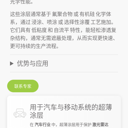
光学性能。
这些涂层通常基于
氟聚合物
或
有机硅
化学体
系，通过
浸涂
、
喷涂
或
选择性涂覆
工艺施加。
它们具有
低粘度
和
自流平
特性，能轻松渗透复
杂结构，通常无需遮蔽处理，从而实现更快速、
更可持续的生产流程。
优势与应用
联系专家
用于汽车与移动系统的超薄
涂层
在
汽车行业
中，超薄涂层用于保护
激光雷达