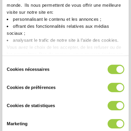
monde. ​ Ils nous permettent de vous offrir une meilleure
表现
visite sur notre site en:​
personnalisant le contenu et les annonces ;​
对有机和矿物残留物具有出色的溶解性
offrant des fonctionnalités relatives aux médias
与 PCB 上使用的材料具有出色的兼容性
sociaux ; ​
完美清洁，即使在狭小空间和低间距组件下也是如此
analysant le trafic de notre site à l’aide des cookies.​
敏感合金和焊接表面有出色的效果
Vous avez le choix de les accepter, de les refuser ou de
les paramétrer.​ Pas de panique, vous pourrez également
无水工艺 – 降低腐蚀风险
modifier à tout moment vos choix dans l'onglet Gérer les
Sélection
cookies.​ ​ ​
Cookies nécessaires
du
consentement
成本
Cookies de préférences
快速过程可以提高生产能力
冲洗液不断循环，限制消耗。
Cookies de statistiques
无需用水，无需废水处理
Marketing
健康安全环境