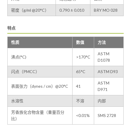
密度（g/ml @20°C）
0.790 ± 0.010
BRY MO 028
特点
性质
数值
方法
ASTM
沸点(°C)
>170°C
D1078
闪点（PMCC）
65°C
ASTM D93
ASTM
表面张力（dynes / cm）@20°C
41
D971
水溶性
不溶
内部
芳香族化合物含量（重量百分
<0.01%
SMS 2728
比）