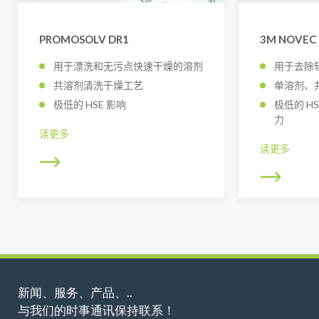
PROMOSOLV DR1
3M NOVEC 
用于漂洗和无污点快速干燥的溶剂
用于去除
共溶剂清洗干燥工艺
单溶剂、
极低的 HSE 影响
极低的 H
力
读更多
读更多
新闻、服务、产品、..
与我们的时事通讯保持联系！