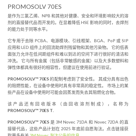
PROMOSOLV 70ES
是作为三氯乙烯、NPB 和其他对健康、安全和环境影响较大的溶
剂的直接替代品而开发的。在显着降低 HSE 影响的同时，去焊剂
的能力处于同等水平。
它专用于去除 PCBA、电源模块、引线框架、BGA、PoP 或 SIP
应用和 LED 组件上的回流助焊剂残留物和其他污染物。 它的低表
面张力允许在低间距组件和难以到达的空间下进行很好的清洁和
冲洗。 它与所有金属（包括非常敏感的金属）以及大多数塑料和
弹性体都具有很好的相容性，但建议在使用前进行验证。
PROMOSOLV™ 70ES
的配制考虑到了安全性。 其成分具有出色
的阻燃性能，在设备中使用时具有非常高的稳定性。 市场上的某
些产品在设备中使用时可能会因蒸发而失去其阻燃化合物。
该产品还有回收版本（由回收溶剂制成），名称为
PROMOSOLV™ 70ES T
.
PROMOSOLV™ 70ES
是 3M Novec 71DA 和 Novec 72DA 的直
接替代品，这些产品计划在 2025 年底前自愿淘汰。点击链接获
取更多有关
3M Novec 淘汰公告的信息
。