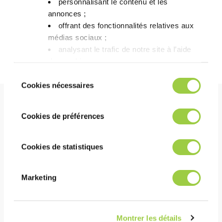
personnalisant le contenu et les
时与我们联系。
annonces ;​
offrant des fonctionnalités relatives aux
médias sociaux ; ​
了解更多关于 Greenway 的信息
analysant le trafic de notre site à l’aide
des cookies.​
Vous avez le choix de les accepter, de les
Sélection
refuser ou de les paramétrer.​ Pas de
Cookies nécessaires
du
panique, vous pourrez également modifier à
consentement
tout moment vos choix dans l'onglet Gérer
好处
Cookies de préférences
les cookies.​ ​ ​
Cookies de statistiques
表现
在使用中具有热稳定性和化学稳定性
Marketing
极低的表面张力允许在低间距组件下进行深度冲洗
清洁、漂洗和干燥时间短
Montrer les détails