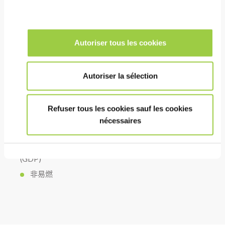
成本
在设备中连续回收以实现较长的清洗寿命
Autoriser tous les cookies
可回收再利用
相对较高的沸点降低了溶剂拖曳的风险，因此限制了
消耗
Autoriser la sélection
Refuser tous les cookies sauf les cookies
健康安全环境
nécessaires
极低毒性（参考 SDS）
无臭氧消耗潜能值 (ODP) 和低全球变暖潜能值
(GDP)
非易燃