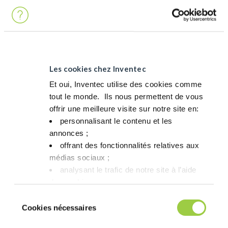
Les cookies chez Inventec
Et oui, Inventec utilise des cookies comme
tout le monde. ​ Ils nous permettent de vous
活动
offrir une meilleure visite sur notre site en:​
personnalisant le contenu et les
PSECE 2025
annonces ;​
第 20 屆菲律賓半導體與電子大會暨展覽會 …
offrant des fonctionnalités relatives aux
médias sociaux ; ​
analysant le trafic de notre site à l’aide
des cookies.​
Vous avez le choix de les accepter, de les
Sélection
refuser ou de les paramétrer.​ Pas de
Cookies nécessaires
du
panique, vous pourrez également modifier à
consentement