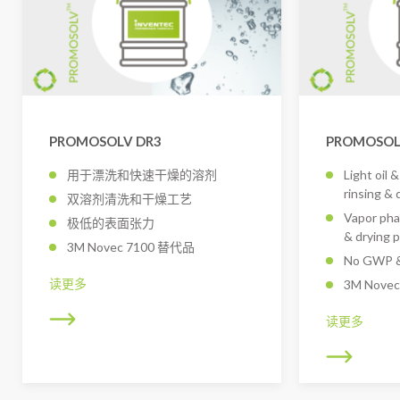
PROMOSOLV DR3
PROMOSOL
用于漂洗和快速干燥的溶剂
Light oil 
rinsing & 
双溶剂清洗和干燥工艺
Vapor pha
极低的表面张力
& drying 
3M Novec 7100 替代品
No GWP &
读更多
3M Novec
读更多