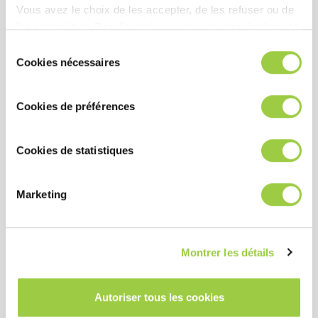
好处
Vous avez le choix de les accepter, de les refuser ou de
les paramétrer.​ Pas de panique, vous pourrez également
modifier à tout moment vos choix dans l'onglet Gérer les
表现
Sélection
cookies.​ ​ ​
Cookies nécessaires
du
使用中的热稳定性和化学稳定性（共沸配方）
consentement
极低的表面张力允许深度冲洗具有复杂几何形状的零
Cookies de préférences
件
漂洗和干燥时间短
Cookies de statistiques
成本
Marketing
在设备中连续回收以实现较长的清洗寿命
可回收再利用
Montrer les détails
相对较高的沸点降低了溶剂拖曳的风险，因此限制了
消耗
Autoriser tous les cookies