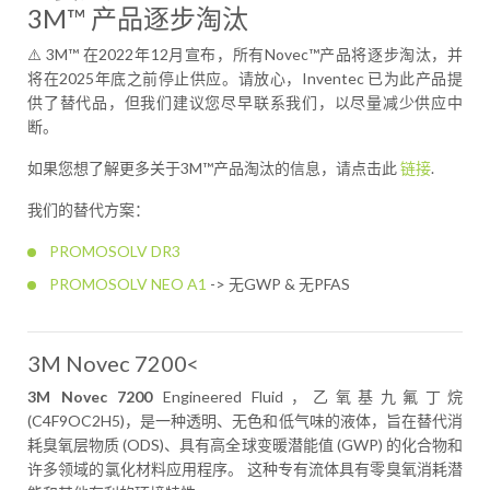
3M™ 产品逐步淘汰
⚠️ 3M™ 在2022年12月宣布，所有Novec™产品将逐步淘汰，并
将在2025年底之前停止供应。请放心，Inventec 已为此产品提
供了替代品，但我们建议您尽早联系我们，以尽量减少供应中
断。
如果您想了解更多关于3M™产品淘汰的信息，请点击此
链接
.
我们的替代方案：
PROMOSOLV DR3
PROMOSOLV NEO A1
-> 无GWP & 无PFAS
3M Novec 7200<
3M Novec 7200
Engineered Fluid，乙氧基九氟丁烷
(C4F9OC2H5)，是一种透明、无色和低气味的液体，旨在替代消
耗臭氧层物质 (ODS)、具有高全球变暖潜能值 (GWP) 的化合物和
许多领域的氯化材料应用程序。 这种专有流体具有零臭氧消耗潜