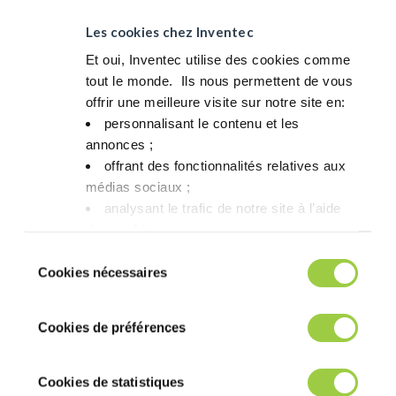
来保护员工和客户安全。 此外，为避免病毒的潜在接触和传播，
我们还实施了旅行限制政策。
Les cookies chez Inventec
此外，为了保护员工和公众的健康，我们的大多数员工均已采取
Et oui, Inventec utilise des cookies comme
在家工作的方式，远程访问公司的数据库管理系统。
tout le monde. ​ Ils nous permettent de vous
通过这些措施，我们得以保持公司活动的持续进行，可以随时回
offrir une meilleure visite sur notre site en:​
答您的各种问题或疑虑。
personnalisant le contenu et les
annonces ;​
期待疫情早日结束，照顾好自己和亲朋好友的安全！
offrant des fonctionnalités relatives aux
médias sociaux ; ​
analysant le trafic de notre site à l’aide
des cookies.​
Vous avez le choix de les accepter, de les
Sélection
refuser ou de les paramétrer.​ Pas de
Cookies nécessaires
du
panique, vous pourrez également modifier à
consentement
tout moment vos choix dans l'onglet Gérer
Cookies de préférences
les cookies.​ ​ ​
Cookies de statistiques