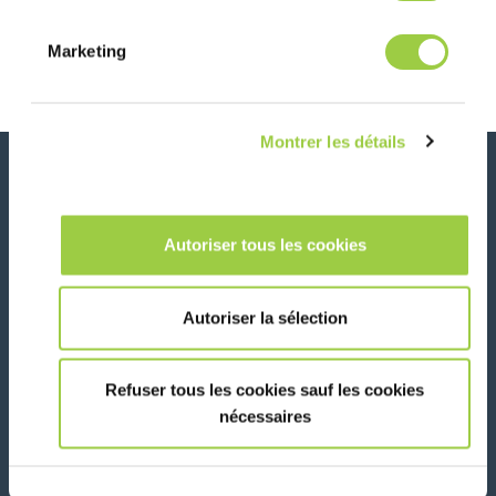
Marketing
Montrer les détails
新闻、服务、产品、..
与我们的时事通讯保持联系！
Autoriser tous les cookies
Please leave t
Autoriser la sélection
Refuser tous les cookies sauf les cookies
在社交媒体上关注我们
nécessaires