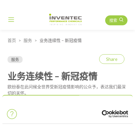
搜索
Main Navigation
首页
服务
业务连续性 – 新冠疫情
Share
服务
业务连续性 – 新冠疫情
欧纷泰在此问候全世界受新冠疫情影响的公众予，表达我们最深
切的关怀。
由于新冠疫情在全球迅速传播，很多国家的政府均采取了严格限
制人员流动的措施，我们将尊重并严格遵守这些措施。
欧纷泰坚持确保业务连续性：
欧纷泰将公民健康视为己任，已在此期间采取一切必要预防措施