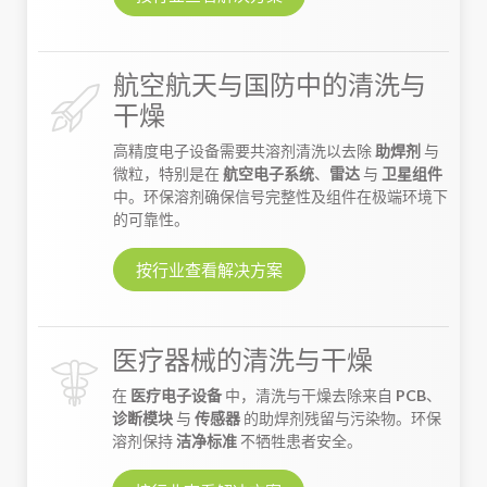
航空航天与国防中的清洗与
干燥
高精度电子设备需要共溶剂清洗以去除
助焊剂
与
微粒，特别是在
航空电子系统
、
雷达
与
卫星组件
中。环保溶剂确保信号完整性及组件在极端环境下
的可靠性。
按行业查看解决方案
医疗器械的清洗与干燥
在
医疗电子设备
中，清洗与干燥去除来自
PCB
、
诊断模块
与
传感器
的助焊剂残留与污染物。环保
溶剂保持
洁净标准
不牺牲患者安全。