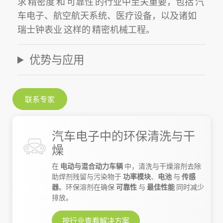
求
精密度
和
可靠性
的行业中至关重要，包括
汽
车电子
、
航空航天系统
、
医疗设备
，以及诸如
瑞士钟表业
这样的
精密机械工程
。
优势与应用
联系专家
汽车电子中的环保清洗与干
燥
在
电动与混合动力车辆
中，清洗与干燥溶剂去除
助焊剂残留与污染物于
功率模块
、
电池
与
传感
器
。环保溶剂在确保
可靠性
与
最佳性能
同时减少
排放。
按行业查看解决方案