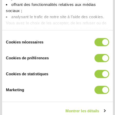
offrant des fonctionnalités relatives aux médias
INVENTEC 的共溶剂工艺有哪些优
sociaux ; ​
analysant le trafic de notre site à l’aide des cookies.​
势？
Vous avez le choix de les accepter, de les refuser ou de
les paramétrer.​ Pas de panique, vous pourrez également
干燥溶剂如何减少
水痕与残留物
？
modifier à tout moment vos choix dans l'onglet Gérer les
Sélection
cookies.​ ​ ​
Cookies nécessaires
du
consentement
这些溶剂可否集成到自动化清洗线
Cookies de préférences
中？
Cookies de statistiques
INVENTEC 如何确保其干燥溶剂的可
靠性？
Marketing
查看更多电子与半导体清洗方案
Montrer les détails