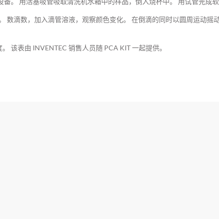
设备。 用活塞吸管吸取清洗机水箱中的样品，倒入烧杯中。 用试管完成
变色。 数滴数，加入滴管溶液，观察颜色变化。 在倒滴的同时以圆周运动摇
由 INVENTEC 销售人员随 PCA KIT 一起提供。