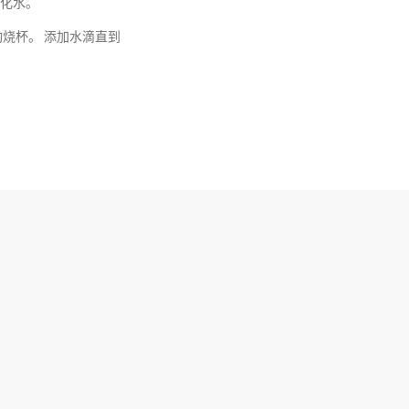
软化水。
动烧杯。 添加水滴直到