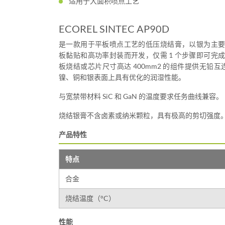
适用于大面积喷点工艺
ECOREL SINTEC AP90D
是一款用于平板喷点工艺的低压烧结膏，以银为主
板黏贴和高功率封装而开发，仅需 1 个步骤即可完
板烧结或芯片尺寸高达 400mm2 的组件提供无铅互连
镍、铜和银表面上具有优化的润湿性能。
与宽禁带材料 SiC 和 GaN 的温度要求任务曲线兼容。
烧结银膏不含卤素或纳米颗粒，具有极高的剪切强度
产品特性
特点
合金
烧结温度（°C）
性能