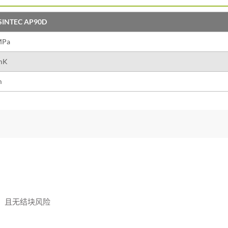
SINTEC AP90D
MPa
mK
m
，且无结块风险