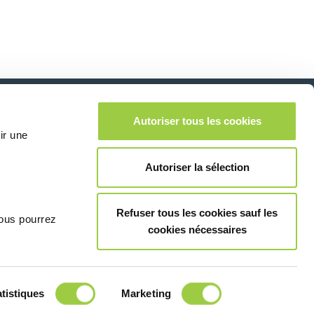
Autoriser tous les cookies
在社交媒体上关注我
lease leave this field empty.
ir une
们
Autoriser la sélection
Refuser tous les cookies sauf les
vous pourrez
cookies nécessaires
联系我们
tistiques
Marketing
© Copyright 2026
法律信息和隐私声明