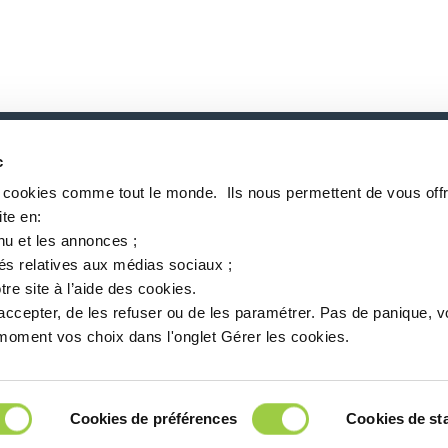
c
P
s cookies comme tout le monde. ​ Ils nous permettent de vous offr
te en:​
nu et les annonces ;​
tés relatives aux médias sociaux ; ​
tre site à l’aide des cookies.​
accepter, de les refuser ou de les paramétrer.​ Pas de panique, 
oment vos choix dans l'onglet Gérer les cookies.​ ​ ​
关于Inventec
服务定位
新闻
MSDS finder
中文
Cookies de préférences
Cookies de sta
 94360 Bry-sur-Marne - 法国
+33 (0)1 43 98 75 00