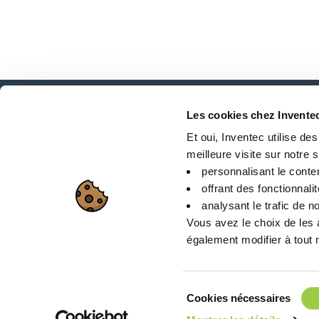
Les cookies chez Invente
新闻、服务、产品、..
Et oui, Inventec utilise de
与我们的时事通讯保持联系！
meilleure visite sur notre si
personnalisant le conte
offrant des fonctionnali
analysant le trafic de no
Vous avez le choix de les 
également modifier à tout m
站点地图
Sélection
Cookies nécessaires
26 Rue des Coulons -
du