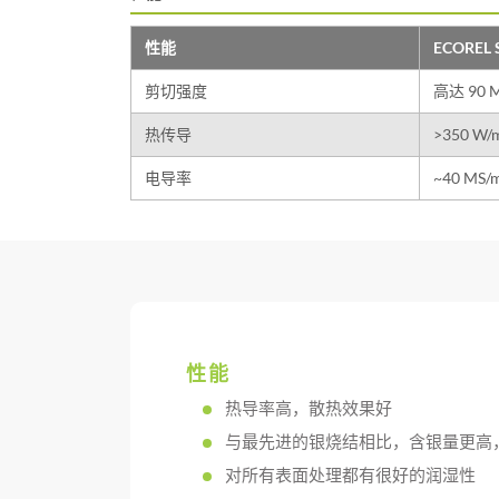
性能
ECOREL 
剪切强度
高达 90 
热传导
>350 W/
电导率
~40 MS/
性能
热导率高，散热效果好
与最先进的银烧结相比，含银量更高
对所有表面处理都有很好的润湿性