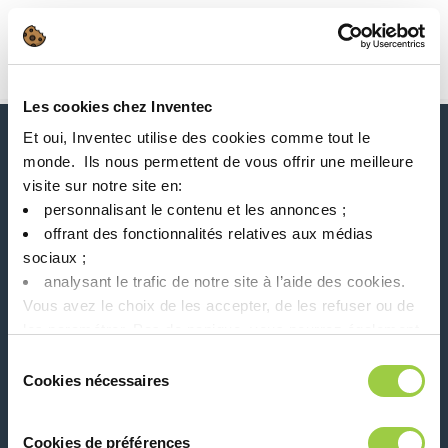
搜索
Main Navigation
Les cookies chez Inventec
首页
Product Product Category
颗粒去除
Et oui, Inventec utilise des cookies comme tout le
新闻、服务、产品、..
monde. ​ Ils nous permettent de vous offrir une meilleure
与我们的时事通讯保持联系！
visite sur notre site en:​
personnalisant le contenu et les annonces ;​
Please leave t
offrant des fonctionnalités relatives aux médias
sociaux ; ​
analysant le trafic de notre site à l’aide des cookies.​
Vous avez le choix de les accepter, de les refuser ou de
les paramétrer.​ Pas de panique, vous pourrez également
modifier à tout moment vos choix dans l'onglet Gérer les
在社交媒体上关注我们
Sélection
cookies.​ ​ ​
Cookies nécessaires
du
consentement
Cookies de préférences