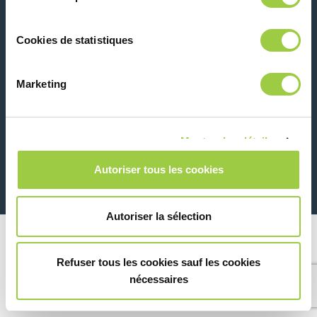
联系我们
Cookies de statistiques
Marketing
Montrer les détails
26 Rue des Coulons - 94360 Bry-sur-Marne - 法国
+33 (0)1 43 98 75 00
Autoriser tous les cookies
© Copyright 2026
法律信息和隐私声明
Autoriser la sélection
Refuser tous les cookies sauf les cookies
nécessaires