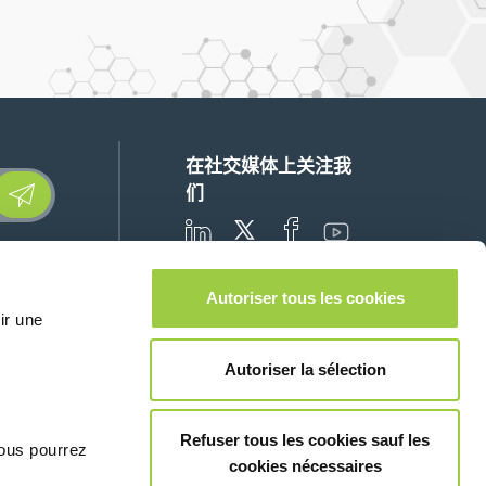
在社交媒体上关注我
lease leave this field empty.
们
Autoriser tous les cookies
ir une
联系我们
Autoriser la sélection
Refuser tous les cookies sauf les
© Copyright 2026
法律信息和隐私声明
vous pourrez
cookies nécessaires