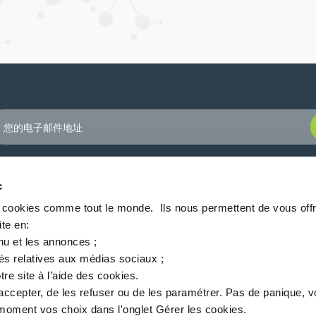
P
c
s cookies comme tout le monde. ​ Ils nous permettent de vous offr
te en:​
关于Inventec
服务定位
新闻
MSDS finder
中文
nu et les annonces ;​
tés relatives aux médias sociaux ; ​
tre site à l’aide des cookies.​
 94360 Bry-sur-Marne - 法国
+33 (0)1 43 98 75 00
accepter, de les refuser ou de les paramétrer.​ Pas de panique, 
oment vos choix dans l'onglet Gérer les cookies.​ ​ ​