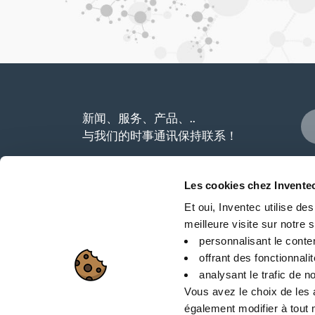
新闻、服务、产品、..
与我们的时事通讯保持联系！
Les cookies chez Invente
Et oui, Inventec utilise de
meilleure visite sur notre si
站点地图
personnalisant le conte
offrant des fonctionnali
analysant le trafic de no
26 Rue des Coulons -
Vous avez le choix de les 
également modifier à tout m