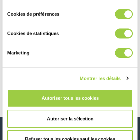
consentement
Cookies de préférences
PROMOSOLV NEO B1
去除多种污染物 用于气相 工艺…
Cookies de statistiques
Marketing
PROMOSOLV NEO B2
去除多种污染物 用于气相（单溶…
Montrer les détails
Autoriser tous les cookies
Autoriser la sélection
新闻、服务、产品、..
与我们的时事通讯保持联系！
Refuser tous les cookies sauf les cookies