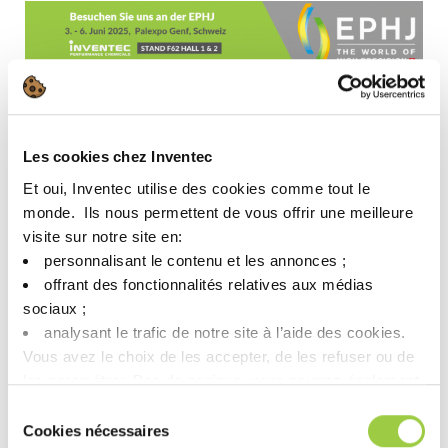
Post navigation
Les cookies chez Inventec
Previous article
Next article
欢迎来到 SusHI
CleanMeca 2025 –
Et oui, Inventec utilise des cookies comme tout le
Tech Tokyo 的法
6月26日 – 法国
monde. ​ Ils nous permettent de vous offrir une meilleure
国馆与我们见面！
visite sur notre site en:​
personnalisant le contenu et les annonces ;​
offrant des fonctionnalités relatives aux médias
相关产品
sociaux ; ​
analysant le trafic de notre site à l’aide des cookies.​
Vous avez le choix de les accepter, de les refuser ou de
PROMOSOLV NEO A1
les paramétrer.​ Pas de panique, vous pourrez également
去除轻质油和微粒/漂洗和干燥 …
modifier à tout moment vos choix dans l'onglet Gérer les
Sélection
cookies.​ ​ ​
Cookies nécessaires
du