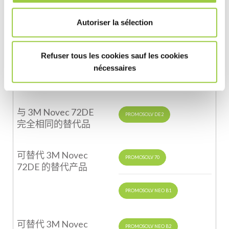
Autoriser la sélection
与
3M Novec 72DA
PROMOSOLV DE4
完全相同的替代品
Refuser tous les cookies sauf les cookies
可替代
3M Novec
nécessaires
PROMOSOLV 70 IS
72DA
的替代产品
与
3M Novec 72DE
PROMOSOLV DE2
完全相同的替代品
可替代
3M Novec
PROMOSOLV 70
72DE
的替代产品
PROMOSOLV NEO B1
可替代
3M Novec
PROMOSOLV NEO B2