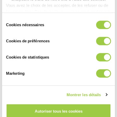
Vous avez le choix de les accepter, de les refuser ou de
可替代
3M Novec
PROMOSOLV 70 ES
les paramétrer.​ Pas de panique, vous pourrez également
71DA
的替代产品
modifier à tout moment vos choix dans l'onglet Gérer les
Sélection
cookies.​ ​ ​
Cookies nécessaires
du
PROMOSOLV 70 IS
consentement
Cookies de préférences
与
3M Novec 71DE
PROMOSOLV DE1
完全相同的替代品
Cookies de statistiques
可替代
3M Novec
PROMOSOLV NEO B1
71DE
的替代产品
Marketing
与
3M Novec 71IPA
PROMOSOLV DR1
完全相同的替代品
Montrer les détails
可替代
3M Novec
PROMOSOLV NEO A2
Autoriser tous les cookies
71IPA
的替代产品