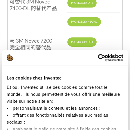
可替代
3M Novec
PROMOSOLV DR3
7100-DL
的替代产品
PROMOSOLV NEO A1
与
3M Novec 7200
PROMOSOLV DR4
完全相同的替代品
与
3M Novec 8200
PROMOSOLV 9000
完全相同的替代品
Les cookies chez Inventec
Et oui, Inventec utilise des cookies comme tout le
可替代
3M Novec 8200
PROMOSOLV NEO A1
monde. ​ Ils nous permettent de vous offrir une meilleure
的替代产品
visite sur notre site en:​
personnalisant le contenu et les annonces ;​
与
3M Novec 71DA
offrant des fonctionnalités relatives aux médias
PROMOSOLV DE3
完全相同的替代品
sociaux ; ​
analysant le trafic de notre site à l’aide des cookies.​