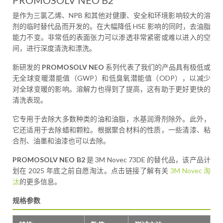
PROMOSOLV NEO B2
是作为三氯乙烯、NPB 和其他对健康、安全和环境影响较大的溶
剂的临时替代品而开发的。在大幅降低 HSE 影响的同时，去油脂
能力不变。非常低的表面张力可以渗透非常紧密或难以进入的空
间，进行深度清洗和漂洗。
新研发的
PROMOSOLV NEO
系列代表了我们的产品具有极低或
无全球变暖潜能值（GWP）和低臭氧潜能值（ODP），以减少
对全球变暖的影响。溶解力也得到了提高，这有助于更好更快的
清洗表现。
它专用于去除大多数种类的油和油脂，水基润滑剂除外。此外，
它还适用于去除蜡和颗粒。根据聚合材料的性质，一些清漆、粘
合剂、油墨和油漆也可以去除。
PROMOSOLV NEO B2
是 3M Novec 73DE 的替代品，该产品计
划在 2025 年底之前自愿淘汰。点击链接了解有关
3M Novec 淘
汰
的更多信息。
规格参数