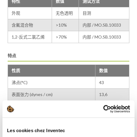
特性
数值
测试方法
外观
无色透明
目测
含氟混合物
>10%
内部 / MO.SB.10033
1,2-反式二氯乙烯
>70%
内部 / MO.SB.10033
特点
性质
数值
沸点(°C)
43
表面张力 (dynes / cm)
13,6
闪点
无
密度（g/cm3)
1,3
纯液 (重量% )
>99.0
Les cookies chez Inventec