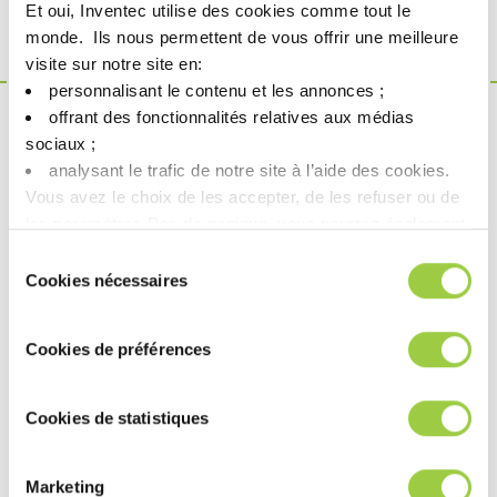
Et oui, Inventec utilise des cookies comme tout le
GWP
29
monde. ​ Ils nous permettent de vous offrir une meilleure
visite sur notre site en:​
personnalisant le contenu et les annonces ;​
offrant des fonctionnalités relatives aux médias
不是
产品
sociaux ; ​
analysant le trafic de notre site à l’aide des cookies.​
虽然完全符合安全和环境法规，但该产品不符合我们标记为
Vous avez le choix de les accepter, de les refuser ou de
Greenway 产品的严格标准。
les paramétrer.​ Pas de panique, vous pourrez également
modifier à tout moment vos choix dans l'onglet Gérer les
寻找一个更可持续的解决方案？
Sélection
cookies.​ ​ ​
Cookies nécessaires
du
Greenway 替代方案
consentement
PROMOSOLV NEO B1
Cookies de préférences
Cookies de statistiques
了解更多关于 Greenway 的信息
Marketing