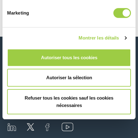
Marketing
Montrer les détails
新闻、服务、产品、..
Autoriser tous les cookies
与我们的时事通讯保持联系！
Please leave t
Autoriser la sélection
Refuser tous les cookies sauf les cookies
nécessaires
在社交媒体上关注我们