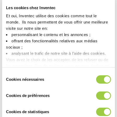
来保护员工和客户安全。 此外，为避免病毒的潜在接触和传播，
Les cookies chez Inventec
我们还实施了旅行限制政策。
此外，为了保护员工和公众的健康，我们的大多数员工均已采取
Et oui, Inventec utilise des cookies comme tout le
在家工作的方式，远程访问公司的数据库管理系统。
monde. ​ Ils nous permettent de vous offrir une meilleure
通过这些措施，我们得以保持公司活动的持续进行，可以随时回
visite sur notre site en:​
答您的各种问题或疑虑。
personnalisant le contenu et les annonces ;​
offrant des fonctionnalités relatives aux médias
期待疫情早日结束，照顾好自己和亲朋好友的安全！
sociaux ; ​
analysant le trafic de notre site à l’aide des cookies.​
Vous avez le choix de les accepter, de les refuser ou de
les paramétrer.​ Pas de panique, vous pourrez également
modifier à tout moment vos choix dans l'onglet Gérer les
Sélection
cookies.​ ​ ​
Cookies nécessaires
du
consentement
Cookies de préférences
Cookies de statistiques