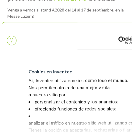
Venga a vernos al stand A2028 del
14 al 17 de septiembre, en la
Messe
Luzern
!
¡Y no olvide
su entrada
!
Post navigation
Previous
Cookies en Inventec
article
Reseña
Sí, Inventec utiliza cookies como todo el mundo.
de
Nos permiten ofrecerle una mejor visita
los
a nuestro sitio por:
eventos
personalizar el contenido y los anuncios;
de
ofreciendo funciones de redes sociales;
septiemb
Next
article
analizar el tráfico en nuestro sitio web utilizando 
Participe
Tienes la opción de aceptarlas, rechazarlas o fijar