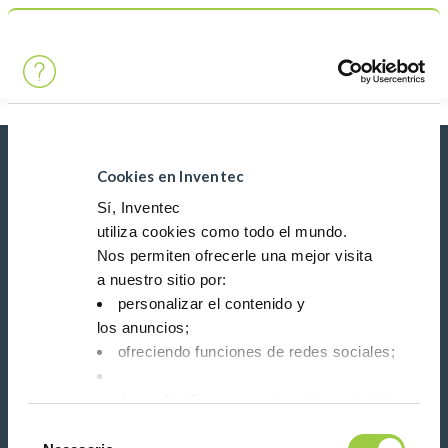
Búsqueda
Main Navigation
Inicio
Soluciones
Protección
Protección Nano (Epilame)
Novedades, servicios, productos, ...
Cookies en Inventec
¡Manténgase conectado con nuestro boletín de
Sí, Inventec
noticias!
utiliza cookies como todo el mundo.
Nos permiten ofrecerle una mejor visita
Please leave t
a nuestro sitio por:
personalizar el contenido y
los anuncios;
ofreciendo funciones de redes sociales;
analizar el tráfico en nuestro sitio web utilizando 
Síganos en:
Tienes la opción de aceptarlas, rechazarlas o fijar
Selección
No