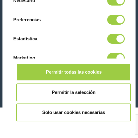
Necesario
de
te asustes, también puedes cambiar tus opciones
consentimiento
la pestaña Gestionar cookies.
Preferencias
Contacta con nosotras
Estadística
Marketing
Permitir todas las cookies
26 Rue des Coulons - 94360 Bry-sur-Marne - France
Mostrar detalles
+33 (0)1 43 98 75 00
Permitir la selección
© Copyright 2026
Información legal y aviso de privacidad
Solo usar cookies necesarias