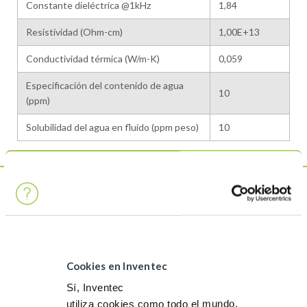
Constante dieléctrica @1kHz
1,84
Resistividad (Ohm-cm)
1,00E+13
Conductividad térmica (W/m-K)
0,059
Especificación del contenido de agua
10
(ppm)
Solubilidad del agua en fluido (ppm peso)
10
Este es un producto
PRINCIPALES FACTORES QUE REDUCEN EL IMPACTO:
SALUD y SEGURIDAD HUMANA
Cookies en Inventec
No inflamable, sin punto de ignición y sin frases de riesgo
Sí, Inventec
EUH: 100 % seguro para el almacenamiento y cuando se utiliza
utiliza cookies como todo el mundo.