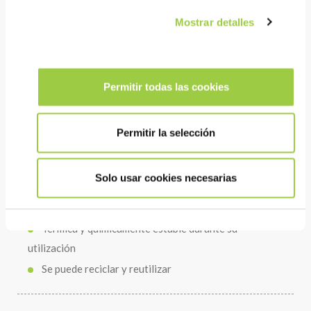
Beneficios
Mostrar detalles
RENDIMIENTO
Excelente conductividad térmica
Permitir todas las cookies
Muy baja tensión superficial
Alto aislamiento eléctrico
La baja viscosidad cinética y el bajo punto de
Permitir la selección
congelación reducen la carga de las bombas
Solo usar cookies necesarias
COSTE
Térmica y químicamente estable durante su
utilización
Se puede reciclar y reutilizar