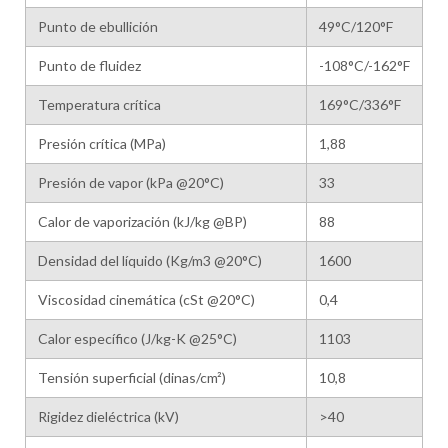
Punto de ebullición
49°C/120°F
Punto de fluidez
-108°C/-162°F
Temperatura crítica
169°C/336°F
Presión crítica (MPa)
1,88
Presión de vapor (kPa @20°C)
33
Calor de vaporización (kJ/kg @BP)
88
Densidad del líquido (Kg/m3 @20°C)
1600
Viscosidad cinemática (cSt @20°C)
0,4
Calor específico (J/kg-K @25°C)
1103
Tensión superficial (dinas/cm²)
10,8
Rigidez dieléctrica (kV)
>40