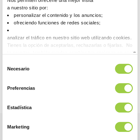
Nos permiten ofrecerle una mejor visita
No tóxico, sin impacto corrosivo y sin frases de riesgo S
a nuestro sitio por:
personalizar el contenido y los anuncios;
PROTECCIÓN DEL MEDIOAMBIENTE y AHORRO DE
ofreciendo funciones de redes sociales;
RECURSOS
analizar el tráfico en nuestro sitio web utilizando cookies.
Sin peligro para el medioambiente: sin etiquetado H relativo
Tienes la opción de aceptarlas, rechazarlas o fijarlas. No
al medioambiente
te asustes, también puedes cambiar tus opciones en cualqu
Se puede reciclar y reutilizar: ECOPROGRAM
la pestaña Gestionar cookies.
Selección
Baja viscosidad: menor consumo energético de las bombas
Necesario
de
consentimiento
Preferencias
Descubra más sobre Greenway
Estadística
Marketing
Beneficios