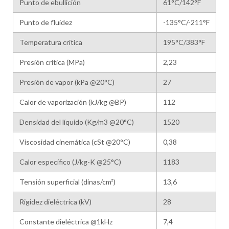
Punto de ebullición
61°C/142°F
Punto de fluidez
-135°C/-211°F
Temperatura crítica
195°C/383°F
Presión crítica (MPa)
2,23
Presión de vapor (kPa @20°C)
27
Calor de vaporización (kJ/kg @BP)
112
Densidad del líquido (Kg/m3 @20°C)
1520
Viscosidad cinemática (cSt @20°C)
0,38
Calor específico (J/kg-K @25°C)
1183
Tensión superficial (dinas/cm²)
13,6
Rigidez dieléctrica (kV)
28
Constante dieléctrica @1kHz
7,4