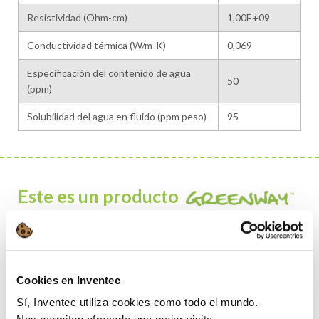
Resistividad (Ohm-cm)
1,00E+09
Conductividad térmica (W/m-K)
0,069
Especificación del contenido de agua
50
(ppm)
Solubilidad del agua en fluido (ppm peso)
95
Este es un producto
PRINCIPALES FACTORES QUE REDUCEN EL IMPACTO:
SALUD y SEGURIDAD HUMANA
No inflamable, sin punto de ignición y sin frases de riesgo
Cookies en Inventec
EUH: 100 % seguro para el almacenamiento y cuando se utiliza
Sí, Inventec utiliza cookies como todo el mundo.
en el equipo