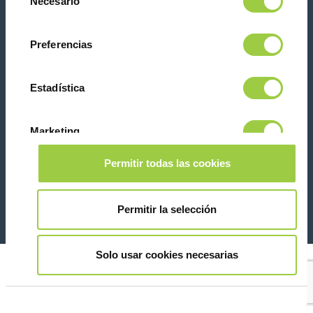
Necesario
de
te asustes, también puedes cambiar tus opciones
consentimiento
la pestaña Gestionar cookies.
Preferencias
Contacta con nosotras
Estadística
Marketing
Permitir todas las cookies
26 Rue des Coulons - 94360 Bry-sur-Marne - France
Mostrar detalles
+33 (0)1 43 98 75 00
Permitir la selección
© Copyright 2026
Información legal y aviso de privacidad
Solo usar cookies necesarias