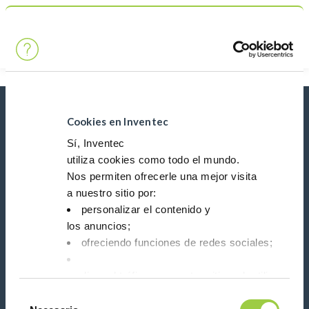
Búsqueda
Main Navigation
Inicio
Product Product Category
Stencil electrónico y Missprint
Novedades, servicios, productos, ...
Cookies en Inventec
¡Manténgase conectado con nuestro boletín de
Sí, Inventec
noticias!
utiliza cookies como todo el mundo.
Nos permiten ofrecerle una mejor visita
Please leave t
a nuestro sitio por:
personalizar el contenido y
los anuncios;
ofreciendo funciones de redes sociales;
analizar el tráfico en nuestro sitio web utilizando 
Síganos en:
Tienes la opción de aceptarlas, rechazarlas o fijar
Selección
No