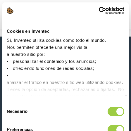
Búsqueda
Main Navigation
Cookies en Inventec
Inicio
Product Product Category
Sí, Inventec utiliza cookies como todo el mundo.
Mantenimiento electrónico
Nos permiten ofrecerle una mejor visita
Novedades, servicios, productos, ...
a nuestro sitio por:
¡Manténgase conectado con nuestro boletín de
personalizar el contenido y los anuncios;
noticias!
ofreciendo funciones de redes sociales;
Please leave t
analizar el tráfico en nuestro sitio web utilizando cookies.
Tienes la opción de aceptarlas, rechazarlas o fijarlas. No
te asustes, también puedes cambiar tus opciones en cualqu
la pestaña Gestionar cookies.
Selección
Necesario
de
Síganos en:
consentimiento
Preferencias