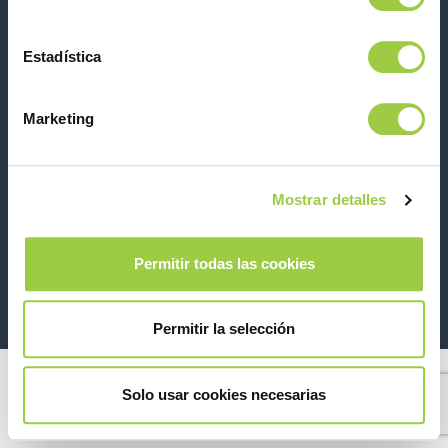
Estadística
Contacta con nosotras
Marketing
Mostrar detalles
26 Rue des Coulons - 94360 Bry-sur-Marne - France
Permitir todas las cookies
+33 (0)1 43 98 75 00
© Copyright 2026
Información legal y aviso de privacidad
Permitir la selección
Solo usar cookies necesarias