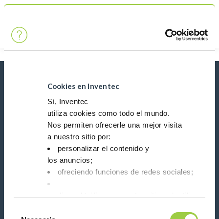
Búsqueda
Main Navigation
Inicio
Product Product Category
Limpieza de películas cinematográficas
Novedades, servicios, productos, ...
Cookies en Inventec
¡Manténgase conectado con nuestro boletín de
Sí, Inventec
noticias!
utiliza cookies como todo el mundo.
Nos permiten ofrecerle una mejor visita
Please leave t
a nuestro sitio por:
personalizar el contenido y
los anuncios;
ofreciendo funciones de redes sociales;
analizar el tráfico en nuestro sitio web utilizando 
Síganos en:
Tienes la opción de aceptarlas, rechazarlas o fijar
Selección
No