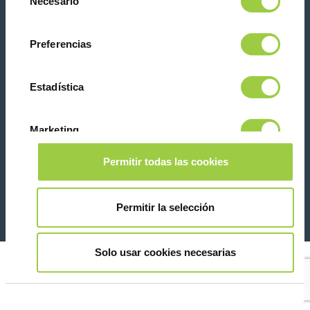
Necesario
de
te asustes, también puedes cambiar tus opciones
consentimiento
la pestaña Gestionar cookies.
Preferencias
Contacta con nosotras
Estadística
Marketing
Permitir todas las cookies
26 Rue des Coulons - 94360 Bry-sur-Marne - France
Mostrar detalles
+33 (0)1 43 98 75 00
Permitir la selección
© Copyright 2026
Información legal y aviso de privacidad
Solo usar cookies necesarias