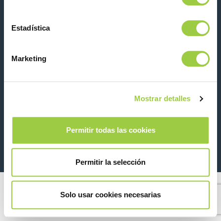
Estadística
Contacta con nosotras
Marketing
Mostrar detalles
26 Rue des Coulons - 94360 Bry-sur-Marne - France
Permitir todas las cookies
+33 (0)1 43 98 75 00
© Copyright 2026
Información legal y aviso de privacidad
Permitir la selección
Solo usar cookies necesarias