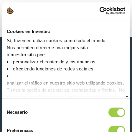
Búsqueda
Main Navigation
Cookies en Inventec
Inicio
Product Product Category
Sí, Inventec utiliza cookies como todo el mundo.
Eliminación de pegamento electrónico
Nos permiten ofrecerle una mejor visita
Novedades, servicios, productos, ...
a nuestro sitio por:
¡Manténgase conectado con nuestro boletín de
personalizar el contenido y los anuncios;
noticias!
ofreciendo funciones de redes sociales;
Please leave t
analizar el tráfico en nuestro sitio web utilizando cookies.
Tienes la opción de aceptarlas, rechazarlas o fijarlas. No
te asustes, también puedes cambiar tus opciones en cualqu
la pestaña Gestionar cookies.
Selección
Necesario
de
Síganos en:
consentimiento
Preferencias