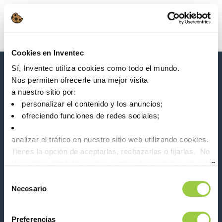
Búsqueda
Main Navigation
Cookies en Inventec
Inicio
Product Product Category
Eliminación de aceite
Sí, Inventec utiliza cookies como todo el mundo.
Novedades, servicios, productos, ...
Nos permiten ofrecerle una mejor visita
¡Manténgase conectado con nuestro boletín de
a nuestro sitio por:
noticias!
personalizar el contenido y los anuncios;
ofreciendo funciones de redes sociales;
Please leave t
analizar el tráfico en nuestro sitio web utilizando cookies.
Tienes la opción de aceptarlas, rechazarlas o fijarlas. No
te asustes, también puedes cambiar tus opciones en cualqu
la pestaña Gestionar cookies.
Selección
Necesario
Síganos en:
de
consentimiento
Preferencias