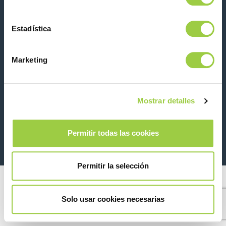
Estadística
Contacta con nosotras
Marketing
Mostrar detalles
26 Rue des Coulons - 94360 Bry-sur-Marne - France
+33 (0)1 43 98 75 00
Permitir todas las cookies
© Copyright 2026
Información legal y aviso de privacidad
Permitir la selección
Solo usar cookies necesarias