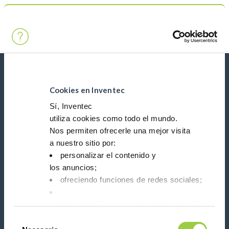
Búsqueda
Main Navigation
Inicio
Product Product Category
Alambres y barras
Novedades, servicios, productos, ...
¡Manténgase conectado con nuestro boletín de
Cookies en Inventec
noticias!
Sí, Inventec
utiliza cookies como todo el mundo.
Nos permiten ofrecerle una mejor visita
Please leave t
a nuestro sitio por:
personalizar el contenido y
los anuncios;
ofreciendo funciones de redes sociales;
Síganos en:
analizar el tráfico en nuestro sitio web utilizando 
Tienes la opción de aceptarlas, rechazarlas o fijar
Selección
No