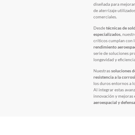
diseñada para mejorar 
de aterrizaje utilizad
comerciales.
Desde
técnicas de sol
especializados
, nuest
críticos cumplan con l
rendimiento aeroespa
serie de soluciones p
longevidad y eficiencia
Nuestras
soluciones d
resistencia a la corros
los duros entornos a l
Al integrar estas ava
innovación y mejoras 
aeroespacial y defens