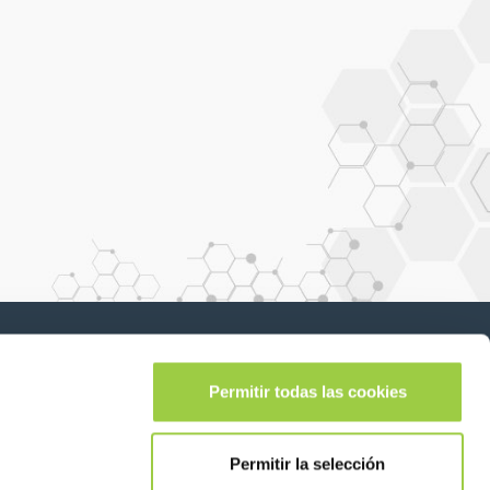
Síganos en:
lease leave this field empty.
Permitir todas las cookies
Permitir la selección