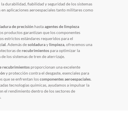
la durabilidad, fiabilidad y seguridad de los sistemas
os en aplicaciones aeroespaciales tanto militares como
dadura de precisión
hasta
agentes de limpieza
ros productos garantizan que los componentes
os estrictos estándares requeridos para el
cial
. Además de
soldadura
y
limpieza
, ofrecemos una
rotectoras de
recubrimientos
para optimizar la
 de los sistemas de tren de aterrizaje.
e recubrimientos
proporcionan una excelente
ión
y protección contra el desgaste, esenciales para
os que se enfrentan los
componentes aeroespaciales
.
nzadas tecnologías químicas, ayudamos a impulsar la
en el rendimiento dentro de los sectores de
a
.