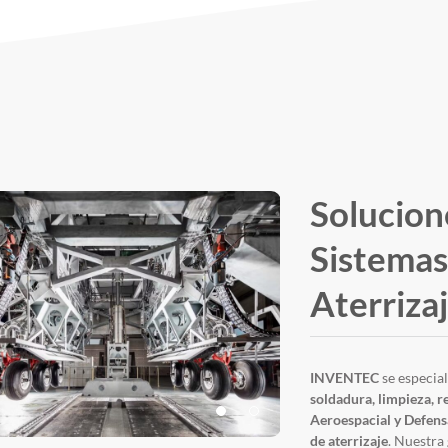
Solucio
Sistemas
Aterriza
INVENTEC
se especia
soldadura, limpieza, r
Aeroespacial y Defens
de aterrizaje
. Nuestra