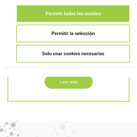
Limpieza y ensayos de
Permitir todas las cookies
recubrimiento
¿Necesita limpieza o recubrimiento después de
Permitir la selección
soldar? Realizamos pruebas de limpieza o
recubrimiento en nuestros centros técnicos. Un
completo informe detalla todos los resultados y
Solo usar cookies necesarias
ofrece recomendaciones respecto al proceso. Se
proporcionarán los parámetros del proceso. También
es posible asistir personalmente a los test.
Leer más