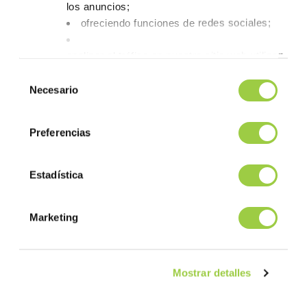
los anuncios;
ofreciendo funciones de redes sociales;
analizar el tráfico en nuestro sitio web utilizando 
Tienes la opción de aceptarlas, rechazarlas o fijar
Selección
No
Necesario
de
te asustes, también puedes cambiar tus opciones
consentimiento
la pestaña Gestionar cookies.
Preferencias
Estadística
Marketing
Mostrar detalles