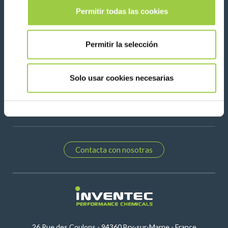
Permitir todas las cookies
Please leave t
Permitir la selección
Síganos en:
Solo usar cookies necesarias
Contacta con nosotras
26 Rue des Coulons - 94360 Bry-sur-Marne - France