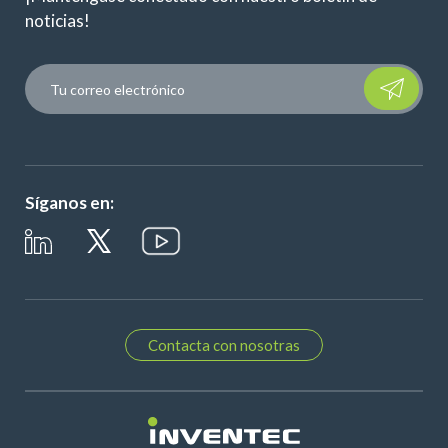
noticias!
Please leave t
Síganos en:
Contacta con nosotras