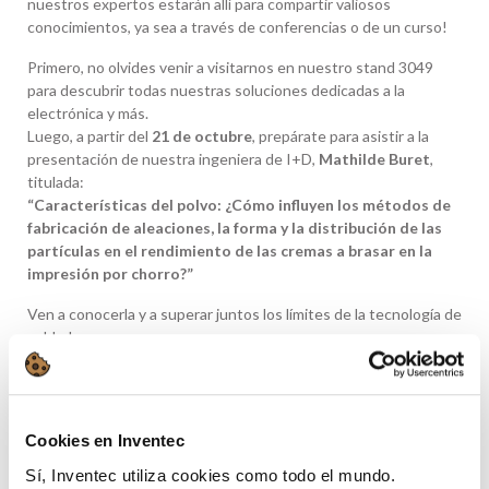
nuestros expertos estarán allí para compartir valiosos
conocimientos, ya sea a través de conferencias o de un curso!
Primero, no olvides venir a visitarnos en nuestro stand 3049
para descubrir todas nuestras soluciones dedicadas a la
electrónica y más.
Luego, a partir del
21 de octubre
, prepárate para asistir a la
presentación de nuestra ingeniera de I+D,
Mathilde Buret
,
titulada:
“Características del polvo: ¿Cómo influyen los métodos de
fabricación de aleaciones, la forma y la distribución de las
partículas en el rendimiento de las cremas a brasar en la
impresión por chorro?”
Ven a conocerla y a superar juntos los límites de la tecnología de
soldadura.
📅
21 de octubre de 2025
| 🕣
1:00 PM – 1:30 PM
📍
Sala 45 | Rosemont, IL, EE. UU.
Cookies en Inventec
Después,
Anne-Marie Laügt
, nuestra
VP de Innovación
Sí, Inventec utiliza cookies como todo el mundo.
Tecnológica Estratégica
, presentará un proceso de