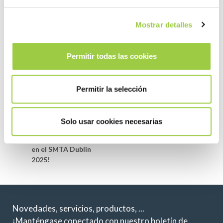
Mostrar detalles
Permitir todas las cookies
Permitir la selección
Post navigation
Previous article
Next article
¡Venga a la sesión
PSECE 2025
Solo usar cookies necesarias
técnica de
Marjorie Leveneur
en el SMTA Dublin
2025!
Novedades, servicios, productos, ...
¡Manténgase conectado con nuestro boletín de