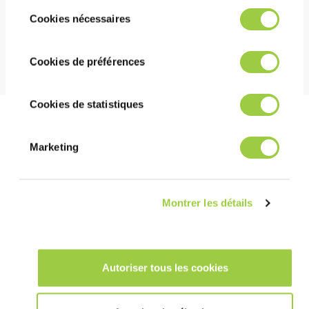
Vous avez le choix de les accepter, de les
Sélection
无毒&无CMR物质
refuser ou de les paramétrer.​ Pas de
Cookies nécessaires
du
不燃，不会在洗槽中引起放热反应
panique, vous pourrez également modifier à
consentement
tout moment vos choix dans l'onglet Gérer
Cookies de préférences
les cookies.​ ​ ​
Cookies de statistiques
工序建议
Marketing
最佳工艺将取决于各种因素，如操作条件、设备、所需的清洗时
间和污染物的性质。我们的团队随时准备为您提供建议。
Montrer les détails
去除重油和油脂
PROMOCLEAN DISPER 22
去离子水 或 自来水
Autoriser tous les cookies
浓度: 1-5 %（去离子水稀释）
温度: 40-70°C / 104-140°F
温度: 20–30°C / 68–86°F