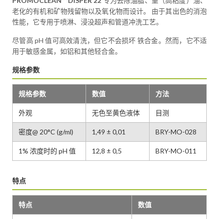
PROMOCLEAN™ DISPER 22
专为去除油脂、重（高粘度）油、
老化的有机和矿物残留物以及氧化物而设计。 由于其出色的消泡
性能，它专用于喷淋、浸没超声和管道冲洗工艺。
尽管高 pH 值可高效清洗，但它不会损坏 铁合金。然而，它不适
用于敏感金属，如铝和其他轻合金。
规格参数
规格参数
数值
方法
外观
无色至黄色液体
目测
密度@ 20°C (g/ml)
1,49 ± 0,01
BRY-MO-028
1% 浓度时的 pH 值
12,8 ± 0,5
BRY-MO-011
特点
特点
数值