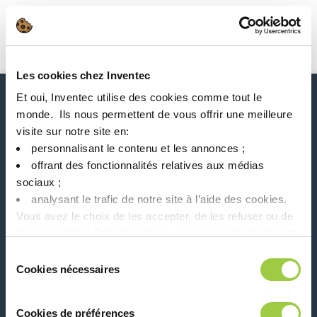
搜索
Main Navigation
Les cookies chez Inventec
首页
Product Product Category
焊锡和镀锡助焊剂
Et oui, Inventec utilise des cookies comme tout le
新闻、服务、产品、..
monde. ​ Ils nous permettent de vous offrir une meilleure
与我们的时事通讯保持联系！
visite sur notre site en:​
personnalisant le contenu et les annonces ;​
Please leave t
offrant des fonctionnalités relatives aux médias
sociaux ; ​
analysant le trafic de notre site à l’aide des cookies.​
Vous avez le choix de les accepter, de les refuser ou de
les paramétrer.​ Pas de panique, vous pourrez également
modifier à tout moment vos choix dans l'onglet Gérer les
在社交媒体上关注我们
Sélection
cookies.​ ​ ​
Cookies nécessaires
du
consentement
Cookies de préférences