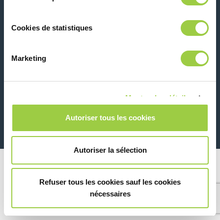
联系我们
Cookies de statistiques
Marketing
Montrer les détails
26 Rue des Coulons - 94360 Bry-sur-Marne - 法国
+33 (0)1 43 98 75 00
Autoriser tous les cookies
© Copyright 2026
法律信息和隐私声明
Autoriser la sélection
Refuser tous les cookies sauf les cookies
nécessaires