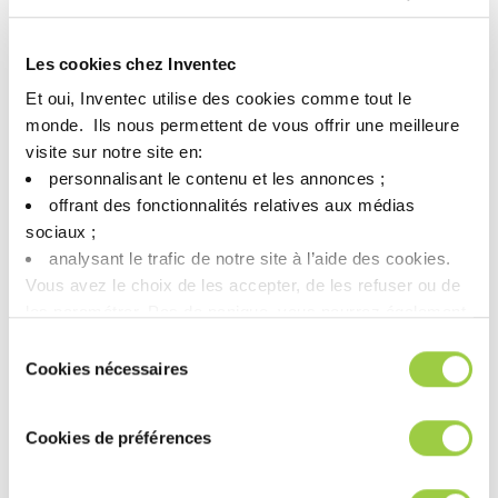
展的挑战而不断演进，热管理之重要性愈发關鍵。
此次展会，
我们将隆重展示专为新一代数据基础设施设计的
Les cookies chez Inventec
ThermaSolv™ 冷却解决方案
——融合卓越效率、可靠运行与环保
合规于一体。
Et oui, Inventec utilise des cookies comme tout le
下一代制冷技术：了解 ThermaSolv™ 如何优化热性能、降低
monde. ​ Ils nous permettent de vous offrir une meilleure
能耗，并在高複雜环境中有效延长设备寿命。
visite sur notre site en:​
實行可持续发展：我们的解决方案契合绿色数据中心倡议，助
personnalisant le contenu et les annonces ;​
力运营商在保障性能的同时满足监管要求。
offrant des fonctionnalités relatives aux médias
定制化专业支持：与我们的专家团队面对面交流，探索
sociaux ; ​
ThermaSolv™ 如何无缝整合进您的DCIM与运营效率战略。
analysant le trafic de notre site à l’aide des cookies.​
Vous avez le choix de les accepter, de les refuser ou de
这是一个与行业创新者、工程师和决策者共同探讨、塑造亚洲数
les paramétrer.​ Pas de panique, vous pourrez également
据中心未来的绝佳机会。
欢迎前来交流，一起探索如何通过先进
modifier à tout moment vos choix dans l'onglet Gérer les
Sélection
的化学技术，在性能、成本与可持续性之间实现理想平衡，为您
cookies.​ ​ ​
Cookies nécessaires
du
的冷却基础设施注入全新动能。
consentement
期待在新加坡与您相遇！分享您面临的挑战，共同探索解决方
案！
Cookies de préférences