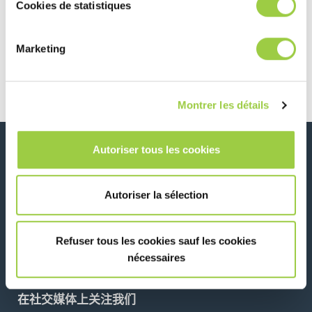
Cookies de statistiques
Marketing
Post navigation
Previous article
Next article
PCIM ASIA 2025
PSECE 2025
Montrer les détails
Autoriser tous les cookies
新闻、服务、产品、..
与我们的时事通讯保持联系！
Autoriser la sélection
Please leave t
Refuser tous les cookies sauf les cookies
nécessaires
在社交媒体上关注我们