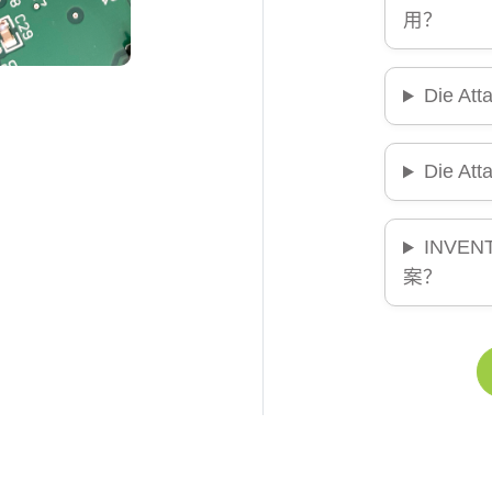
用？
Die 
Die A
INVEN
案？