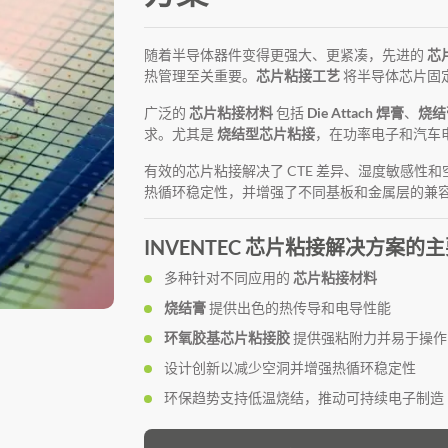
随着半导体器件变得更强大、更紧凑，先进的
芯
热管理至关重要。
芯片粘接工艺
将半导体芯片固
广泛的
芯片粘接材料
包括
Die Attach 焊膏
、
烧结
求。尤其是
烧结型芯片粘接
，在功率电子和汽车
有效的芯片粘接解决了 CTE 差异、湿度敏感性
热循环稳定性，并增强了不同基板和金属层的兼
INVENTEC 芯片粘接解决方案的
多种针对不同应用的
芯片粘接材料
烧结膏
提供出色的热传导和电导性能
环氧胶基芯片粘接胶
提供强粘附力并易于操作
设计创新以减少空洞并增强热循环稳定性
环保趋势支持低温烧结，推动可持续电子制造