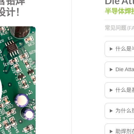
含铅焊
Die 
设计！
半导体焊
常见问题 (FA
什么是半
Die A
什么是基于
为什么热
助焊剂在