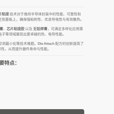
片粘接
技术对于维持半导体封装中的性能、可靠性和
定到基板上，确保强粘附性、优良导电性与有效散热。
膏
、
芯片粘接胶
以及
无铅焊膏
，可满足多样化应用需
电子等领域展现出更卓越的热、电导性能。
和空洞最小化等技术难题。
Die Attach
配方的创新提高了
容性，从而提升器件寿命与性能。
主要特点：