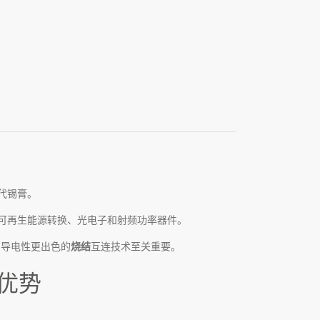
代锡膏。
可再生能源转换、光电子和射频功率器件。
高和导电性更出色的
烧结
互连技术至关重要。
要优势