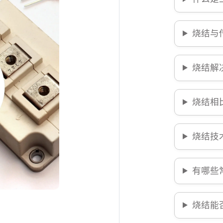
烧结与
烧结解
烧结相
烧结技
有哪些
烧结能