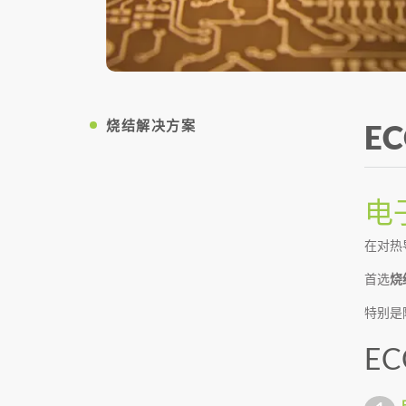
烧结解决方案
EC
电
在对热
首选
烧
特别是
EC