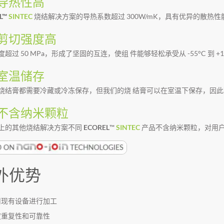
导热性高
L™
SINTEC
烧结解决方案的导热系数超过 300W/mK，具有优异的散热
剪切强度高
超过 50 MPa，形成了坚固的互连，使组 件能够轻松承受从 -55°C 到 +125°
室温储存
烧结膏都需要冷藏或冷冻保存，但我们的烧 结膏可以在室温下保存，因此更
不含纳米颗粒
上的其他烧结解决方案不同
ECOREL
™
SINTEC
产品不含纳米颗粒，对用
外优势
用现有设备进行加工
度重复性和可靠性