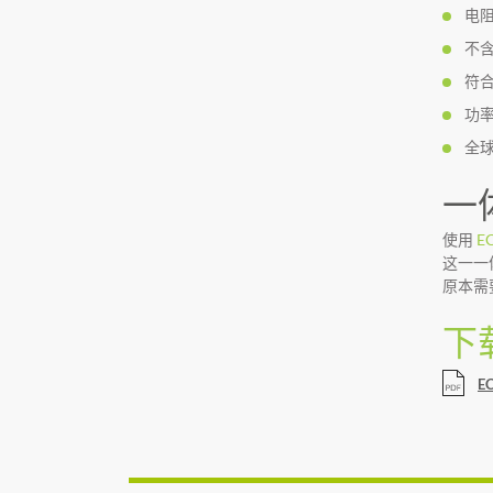
电阻
不含
符合
功
全
一
使用
E
这一一
原本需
下
E