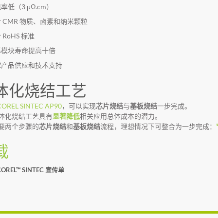
率低（3 μΩ.cm）
 CMR 物质、卤素和纳米颗粒
 RoHS 标准
率模块寿命提高十倍
球产品供应和技术支持
体化烧结工艺
COREL SINTEC AP90
，可以实现
芯片烧结
与
基板烧结
一步完成。
体化烧结工艺具有
显著降低
相关应用总体成本的潜力。
要两个步骤的
芯片烧结
和
基板烧结
流程，理想情况下可整合为一步完成：
载
COREL™ SINTEC 宣传单