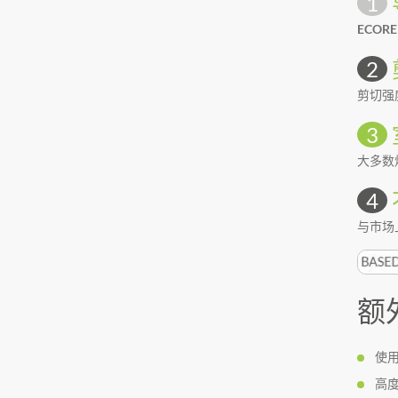
1
ECORE
2
剪切强度
3
大多数
4
与市场
额
使
高