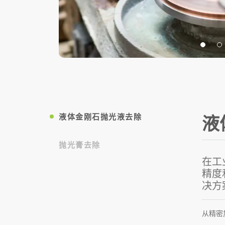
液体金刚石抛光液去除
液
抛光膏去除
在工
精度
决方
从精密