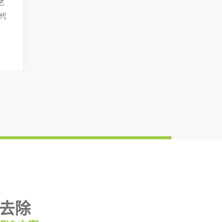
艺
替代
去除