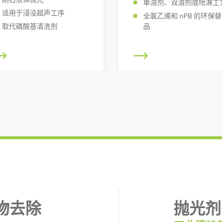
单溶剂、双溶剂或喷淋工
适用于浸没超声工序
全氯乙烯和 nPB 的环保
取代磷酸基清洗剂
品
物去除
抛光剂