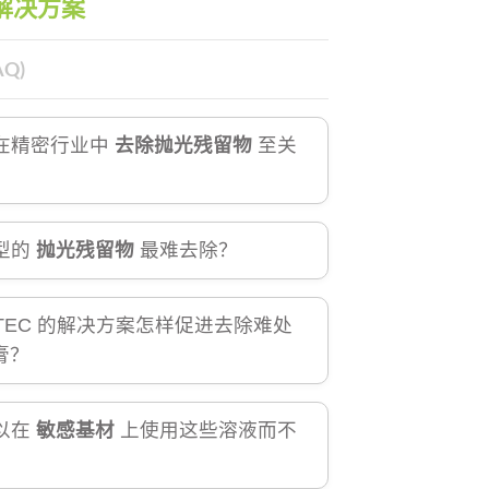
解决方案
Q)
在精密行业中
去除抛光残留物
至关
型的
抛光残留物
最难去除？
NTEC 的解决方案怎样促进去除难处
膏？
以在
敏感基材
上使用这些溶液而不
？