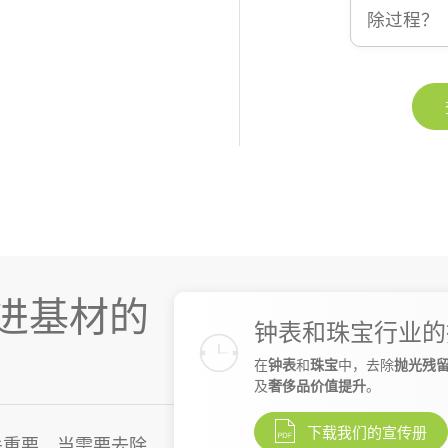
除过程？
进基材的
钟表和珠宝行业的
在
钟表
和
珠宝
中，去除
抛光残
及
奢侈品价值提升
。
下载我们的宣传册
关重要，当需要去除