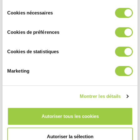
modifier à tout moment vos choix dans l'onglet Gérer les
Sélection
cookies.​ ​ ​
Cookies nécessaires
du
去油解决方案如何促进环境的
可持续
consentement
性
？
Cookies de préférences
除油过程是否可以集成到
自动清洗
Cookies de statistiques
线
？
Marketing
先进去油方案的核心优势是什么？
Montrer les détails
INVENTEC如何确保去油产品的可靠
性？
Autoriser tous les cookies
查看更多电子与半导体清洗方案
Autoriser la sélection