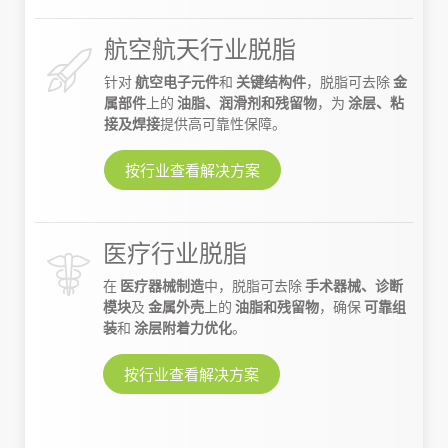
航空航天行业脱脂
针对
航空电子元件
和
关键结构件
，脱脂可去除
金
属部件
上的
油脂、润滑剂和残留物
，为
涂层、粘
接及焊接
提供高可靠性保障。
按行业查看解决方案
医疗行业脱脂
在
医疗器械制造
中，脱脂可去除
手术器械、诊断
模块
及
金属外壳
上的
油脂和残留物
，确保
可靠组
装
和
涂层附着力优化
。
按行业查看解决方案