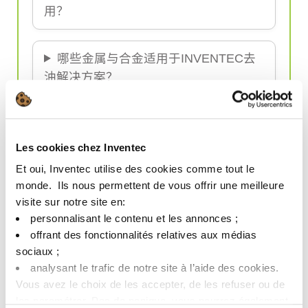
用？
哪些金属与合金适用于INVENTEC去
油解决方案？
为什么
航空航天工业
必须进行去油处
理？
Les cookies chez Inventec
Et oui, Inventec utilise des cookies comme tout le
monde. ​ Ils nous permettent de vous offrir une meilleure
去油对
汽车行业
有什么好处？
visite sur notre site en:​
personnalisant le contenu et les annonces ;​
offrant des fonctionnalités relatives aux médias
这些去油产品适用于
医疗应用
吗？
sociaux ; ​
analysant le trafic de notre site à l’aide des cookies.​
INVENTEC的去油解决方案有何独特
Vous avez le choix de les accepter, de les refuser ou de
les paramétrer.​ Pas de panique, vous pourrez également
优势？